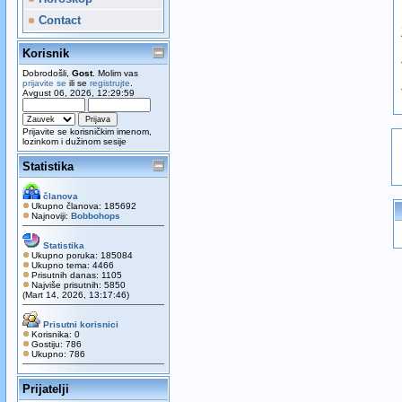
Contact
Korisnik
Dobrodošli,
Gost
. Molim vas
prijavite se
ili se
registrujte
.
Avgust 06, 2026, 12:29:59
Prijavite se korisničkim imenom,
lozinkom i dužinom sesije
Statistika
članova
Ukupno članova: 185692
Najnoviji:
Bobbohops
Statistika
Ukupno poruka: 185084
Ukupno tema: 4466
Prisutnih danas: 1105
Najviše prisutnih: 5850
(Mart 14, 2026, 13:17:46)
Prisutni korisnici
Korisnika: 0
Gostiju: 786
Ukupno: 786
Prijatelji