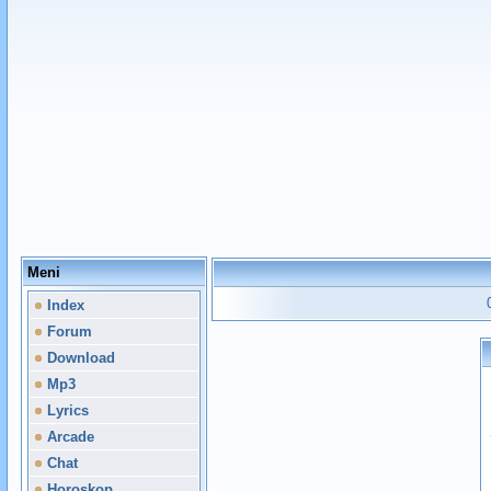
Meni
Index
Forum
Download
Mp3
Lyrics
Arcade
Chat
Horoskop