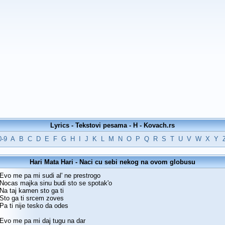
Lyrics - Tekstovi pesama - H - Kovach.rs
0-9
A
B
C
D
E
F
G
H
I
J
K
L
M
N
O
P
Q
R
S
T
U
V
W
X
Y
Hari Mata Hari - Naci cu sebi nekog na ovom globusu
Evo me pa mi sudi al' ne prestrogo
Nocas majka sinu budi sto se spotak'o
Na taj kamen sto ga ti
Sto ga ti srcem zoves
Pa ti nije tesko da odes
Evo me pa mi daj tugu na dar