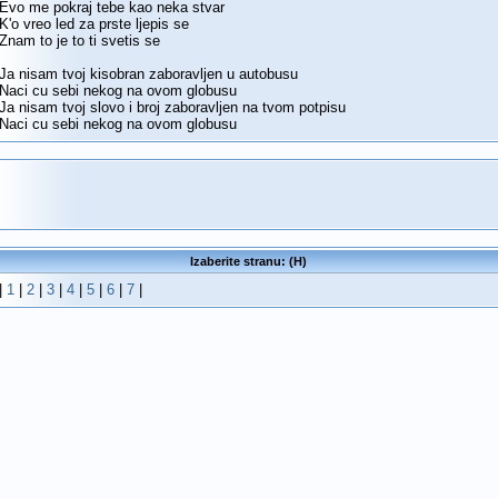
Evo me pokraj tebe kao neka stvar
K'o vreo led za prste ljepis se
Znam to je to ti svetis se
Ja nisam tvoj kisobran zaboravljen u autobusu
Naci cu sebi nekog na ovom globusu
Ja nisam tvoj slovo i broj zaboravljen na tvom potpisu
Naci cu sebi nekog na ovom globusu
Izaberite stranu: (H)
|
1
|
2
|
3
|
4
|
5
|
6
|
7
|