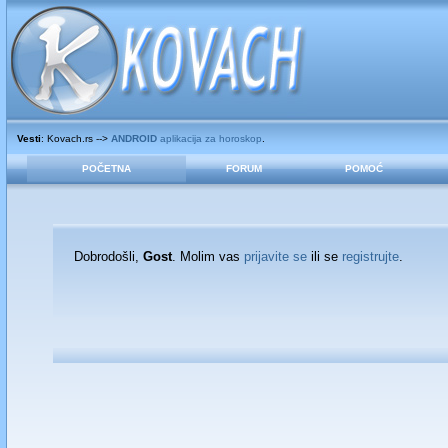
Vesti
: Kovach.rs -->
ANDROID
aplikacija za horoskop
.
POČETNA
FORUM
POMOĆ
Dobrodošli,
Gost
. Molim vas
prijavite se
ili se
registrujte
.