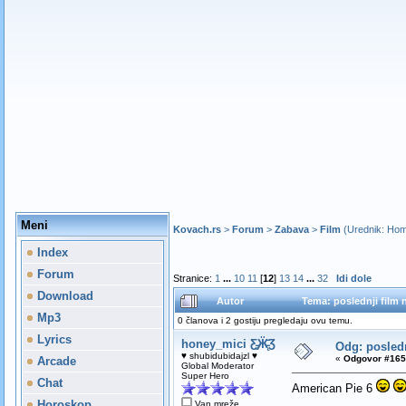
Meni
Kovach.rs
>
Forum
>
Zabava
>
Film
(Urednik:
Hom
Index
Forum
Stranice:
1
...
10
11
[
12
]
13
14
...
32
Idi dole
Download
Autor
Tema: poslednji film n
Mp3
0 članova i 2 gostiju pregledaju ovu temu.
Lyrics
honey_mici Ƹ̵̡Ӝ̵̨̄Ʒ
Odg: poslednj
♥ shubidubidajzl ♥
«
Odgovor #165 
Arcade
Global Moderator
Super Hero
Chat
American Pie 6
Horoskop
Van mreže