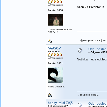
Van mreže
Alien vs Predator R. 
Poruke: 1858
СЛОГА БИЋЕ ПОРАЗ
ВРАГУ !!!
.... француској , са којо
*AnCiCa*
Odg: poslednj
Super Hero
«
Odgovor #176 
Van mreže
Gothika...juce odgleda
Poruke: 1301
jedina..malena...
... odupri se ludilu ...
honey_mici Ƹ̵̡Ӝ̵̨̄Ʒ
Odg: poslednj
♥ shubidubidajzl ♥
«
Odgovor #177 