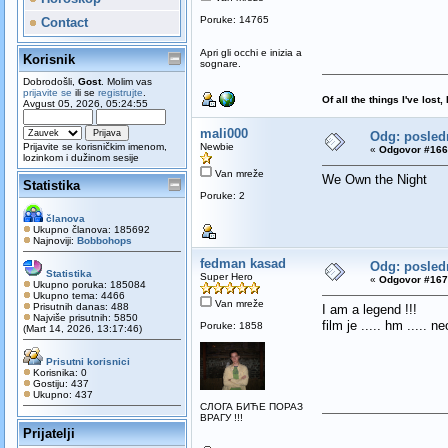
Poruke: 14765
Contact
Apri gli occhi e inizia a
Korisnik
sognare.
Dobrodošli,
Gost
. Molim vas
prijavite se
ili se
registrujte
.
Of all the things I've los
Avgust 05, 2026, 05:24:55
mali000
Odg: poslednj
Prijavite se korisničkim imenom,
Newbie
«
Odgovor #166 
lozinkom i dužinom sesije
Van mreže
We Own the Night
Statistika
Poruke: 2
članova
Ukupno članova: 185692
Najnoviji:
Bobbohops
fedman kasad
Odg: poslednj
Statistika
Super Hero
«
Odgovor #167 
Ukupno poruka: 185084
Ukupno tema: 4466
Van mreže
Prisutnih danas: 488
I am a legend !!!
Najviše prisutnih: 5850
film je ..... hm ..... ne
Poruke: 1858
(Mart 14, 2026, 13:17:46)
Prisutni korisnici
Korisnika: 0
Gostiju: 437
Ukupno: 437
СЛОГА БИЋЕ ПОРАЗ
ВРАГУ !!!
Prijatelji