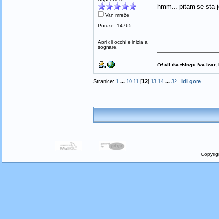
hmm... pitam se sta j
Van mreže
Poruke: 14765
Apri gli occhi e inizia a
sognare.
Of all the things I've los
Stranice:
1
...
10
11
[
12
]
13
14
...
32
Idi gore
Copyrig