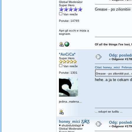
Global Moderator
Super Hero
Grease - po zilionitii
Van mreže
Poruke: 14765
Apri gli occhi e inizia a
sognare.
Of all the things I've los
*AnCiCa*
Odg: poslednj
Super Hero
«
Odgovor #178 
Van mreže
Citat: honey_mici Februar
Poruke: 1301
Grease - po zilionitiiii put
hehe..a ja te cekam 
jedina..malena...
... odupri se ludilu ...
honey_mici Ƹ̵̡Ӝ̵̨̄Ʒ
Odg: poslednj
♥ shubidubidajzl ♥
«
Odgovor #179 
Global Moderator
Super Hero