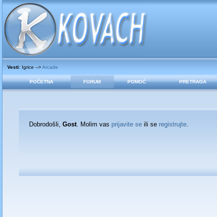
Vesti
: Igrice -->
Arcade
POČETNA
FORUM
POMOĆ
PRETRAGA
Dobrodošli,
Gost
. Molim vas
prijavite se
ili se
registrujte
.