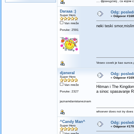
.... француској , са којо
Daraaa :)
Odg: poslednj
Super Hero
«
Odgovor #168 
Van mreže
neki teski smor,misl
Poruke: 2591
Veseo covek je kao sunce,g
djeneral
Odg: poslednj
Super Hero
«
Odgovor #169 
Van mreže
Hitman i The Kingdo
a sinoc spasavanje Ra
Poruke: 2327
jaznamdanistaneznam
whoever does not try does 
^Candy Man^
Odg: poslednj
Super Hero
«
Odgovor #170 
Van mreže