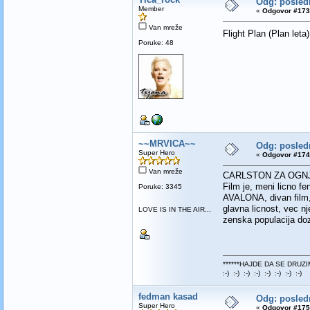
Odg: poslednj
Member
«
Odgovor #173 
Van mreže
Flight Plan (Plan leta
Poruke: 48
~~MRVICA~~
Odg: poslednj
Super Hero
«
Odgovor #174 
Van mreže
CARLSTON ZA OGN
Film je, meni licno f
Poruke: 3345
AVALONA, divan film, i
glavna licnost, vec nj
LOVE IS IN THE AIR...
zenska populacija doz
******HAJDE DA SE DRUZI
:-) :-) :-) :-) :-) :-) :-) :-)
fedman kasad
Odg: poslednj
Super Hero
«
Odgovor #175 