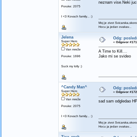
neznam vise.Neki juce
Poruke: 2075
I <3 Kovach family... :)
Moj je zivot Svicarska,skoro
Hocu ja jedan ovakav...
Jelena
Odg: poslednj
Super Hero
«
Odgovor #171 
Van mreže
A Time to Kill....
Jako mi se svideo
Poruke: 1696
Suck my lolly :)
^Candy Man^
Odg: poslednj
Super Hero
«
Odgovor #172 
Van mreže
sad sam odgledao HP 5
Poruke: 2075
I <3 Kovach family... :)
Moj je zivot Svicarska,skoro
Hocu ja jedan ovakav...
Tica_rock