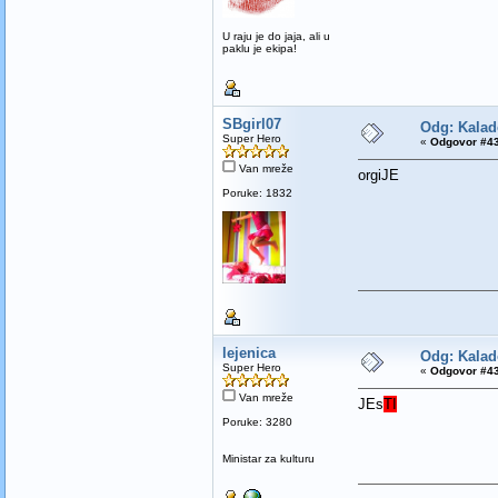
U raju je do jaja, ali u
paklu je ekipa!
SBgirl07
Odg: Kalad
Super Hero
«
Odgovor #43
Van mreže
orgiJE
Poruke: 1832
lejenica
Odg: Kalad
Super Hero
«
Odgovor #43
Van mreže
JEs
TI
Poruke: 3280
Ministar za kulturu