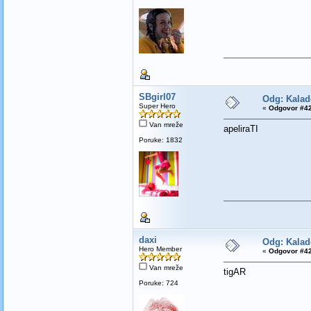
SBgirl07
Odg: Kalad
Super Hero
«
Odgovor #42
Van mreže
apeliraTI
Poruke: 1832
daxi
Odg: Kalad
Hero Member
«
Odgovor #42
Van mreže
tigAR
Poruke: 724