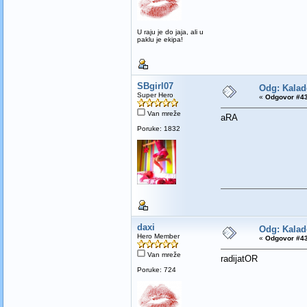
U raju je do jaja, ali u
paklu je ekipa!
SBgirl07
Odg: Kalad
Super Hero
«
Odgovor #43
Van mreže
aRA
Poruke: 1832
daxi
Odg: Kalad
Hero Member
«
Odgovor #43
Van mreže
radijatOR
Poruke: 724