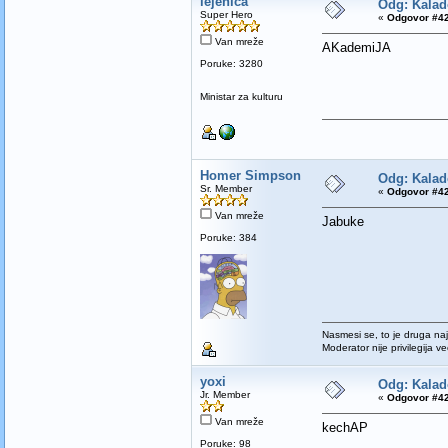
lejenica
Odg: Kalad
Super Hero
«
Odgovor #42
Van mreže
AKademiJA
Poruke: 3280
Ministar za kulturu
Homer Simpson
Odg: Kalad
Sr. Member
«
Odgovor #42
Van mreže
Jabuke
Poruke: 384
Nasmesi se, to je druga na
Moderator nije privilegija 
yoxi
Odg: Kalad
Jr. Member
«
Odgovor #42
Van mreže
kechAP
Poruke: 98