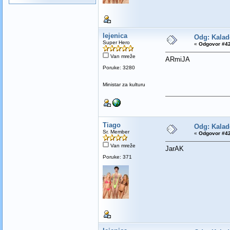
lejenica
Odg: Kalad
Super Hero
«
Odgovor #42
Van mreže
ARmiJA
Poruke: 3280
Ministar za kulturu
Tiago
Odg: Kalad
Sr. Member
«
Odgovor #42
Van mreže
JarAK
Poruke: 371