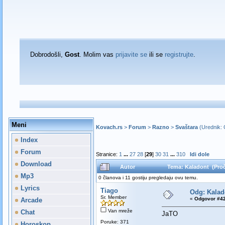
Dobrodošli,
Gost
. Molim vas
prijavite se
ili se
registrujte
.
Meni
Kovach.rs
>
Forum
>
Razno
>
Svaštara
(Urednik:
Index
Forum
Stranice:
1
...
27
28
[
29
]
30
31
...
310
Idi dole
Download
Autor
Tema: Kaladont (Proč
Mp3
0 članova i 11 gostiju pregledaju ovu temu.
Lyrics
Tiago
Odg: Kalad
Sr. Member
«
Odgovor #42
Arcade
Van mreže
Chat
JaTO
Poruke: 371
Horoskop