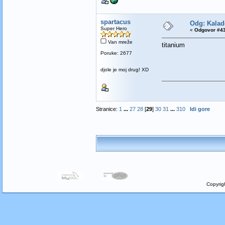
spartacus
Odg: Kalad
Super Hero
«
Odgovor #43
Van mreže
titanium
Poruke: 2677
djole je moj drug! XD
Stranice:
1
...
27
28
[
29
]
30
31
...
310
Idi gore
Copyrig