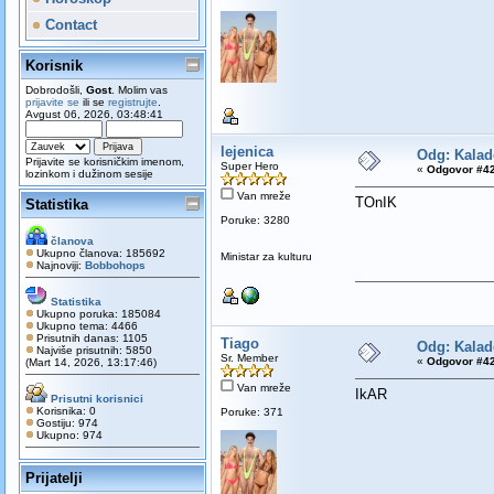
Contact
Korisnik
Dobrodošli,
Gost
. Molim vas
prijavite se
ili se
registrujte
.
Avgust 06, 2026, 03:48:41
lejenica
Odg: Kalad
Prijavite se korisničkim imenom,
Super Hero
«
Odgovor #42
lozinkom i dužinom sesije
Van mreže
TOnIK
Statistika
Poruke: 3280
članova
Ukupno članova: 185692
Ministar za kulturu
Najnoviji:
Bobbohops
Statistika
Ukupno poruka: 185084
Ukupno tema: 4466
Prisutnih danas: 1105
Tiago
Odg: Kalad
Najviše prisutnih: 5850
Sr. Member
«
Odgovor #42
(Mart 14, 2026, 13:17:46)
Van mreže
IkAR
Prisutni korisnici
Korisnika: 0
Poruke: 371
Gostiju: 974
Ukupno: 974
Prijatelji