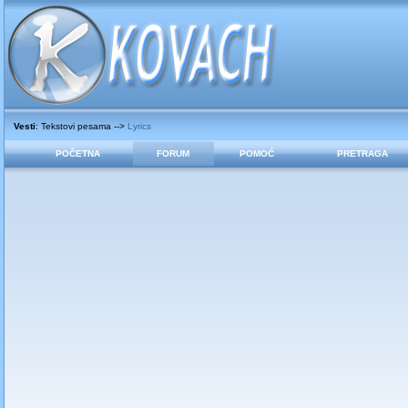
Vesti
: Tekstovi pesama -->
Lyrics
POČETNA
FORUM
POMOĆ
PRETRAGA