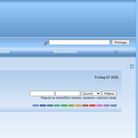
RIJAVA
REGISTRACIJA
Fri Aug 07 2026
Prijavite se korisničkim imenom, lozinkom i dužinom sesije