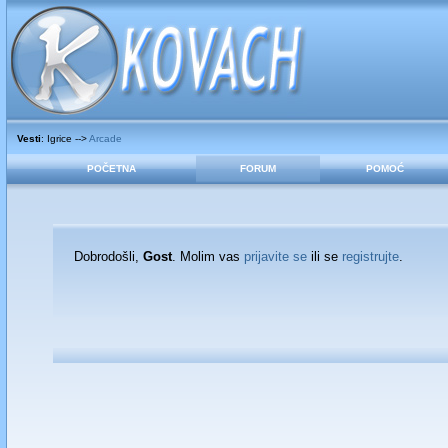
Vesti
: Igrice -->
Arcade
POČETNA
FORUM
POMOĆ
Dobrodošli,
Gost
. Molim vas
prijavite se
ili se
registrujte
.