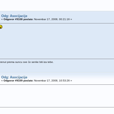
Odg: Asocijacije
«
Odgovor #9108 poslato:
Novembar 17, 2008, 00:21:16 »
krenut prema suncu sve će senke biti iza tebe.
Odg: Asocijacije
«
Odgovor #9109 poslato:
Novembar 17, 2008, 10:53:26 »