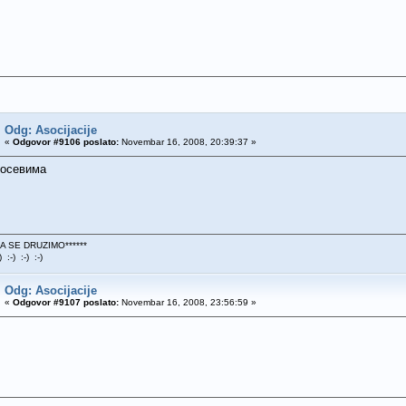
Odg: Asocijacije
«
Odgovor #9106 poslato:
Novembar 16, 2008, 20:39:37 »
осевима
DA SE DRUZIMO******
) :-) :-) :-)
Odg: Asocijacije
«
Odgovor #9107 poslato:
Novembar 16, 2008, 23:56:59 »