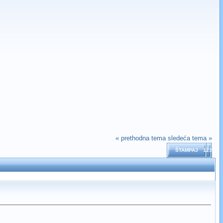
« prethodna tema
sledeća tema »
ŠTAMPAJ
123