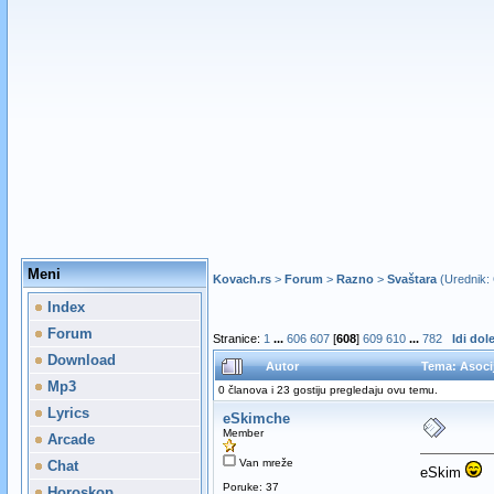
Meni
Kovach.rs
>
Forum
>
Razno
>
Svaštara
(Urednik:
Index
Forum
Stranice:
1
...
606
607
[
608
]
609
610
...
782
Idi dol
Download
Autor
Tema: Asocij
Mp3
0 članova i 23 gostiju pregledaju ovu temu.
Lyrics
eSkimche
Member
Arcade
Van mreže
Chat
eSkim
Poruke: 37
Horoskop