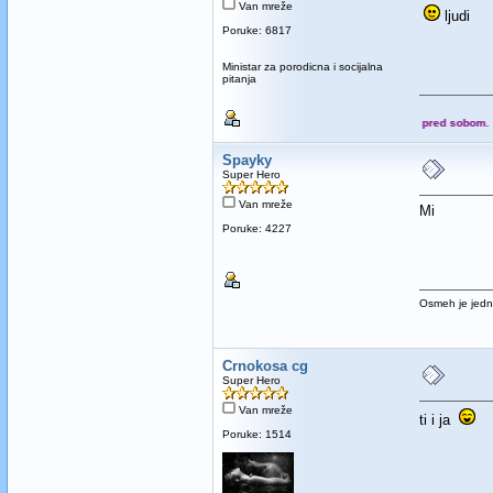
Van mreže
ljudi
Poruke: 6817
Ministar za porodicna i socijalna
pitanja
Ono što vidiš to imaš pred sobom.
Spayky
Super Hero
Van mreže
Mi
Poruke: 4227
Osmeh je jedna
Crnokosa cg
Super Hero
Van mreže
ti i ja
Poruke: 1514