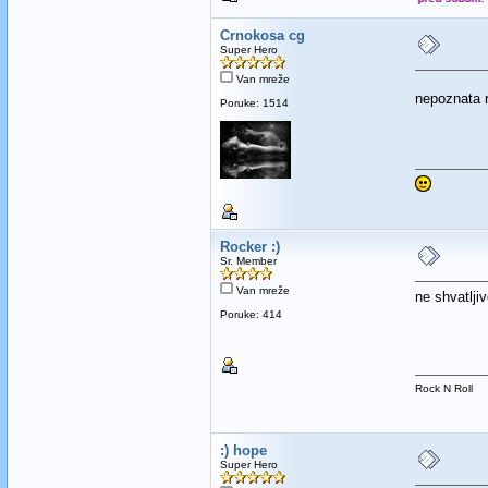
Crnokosa cg
Super Hero
Van mreže
nepoznata 
Poruke: 1514
Rocker :)
Sr. Member
Van mreže
ne shvatlji
Poruke: 414
Rock N Roll
:) hope
Super Hero