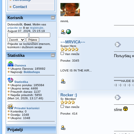
Contact
Korisnik
mnmL
Dobrodošli,
Gost
. Molim vas
prijavite se
ili se
registrujte
.
Avgust 07, 2026, 15:15:19
~~MRVICA~~
Prijavite se korisničkim imenom,
Super Hero
lozinkom i dužinom sesije
Van mreže
Statistika
Пољубац н
Poruke: 3345
članova
Ukupno članova: 185692
LOVE IS IN THE AIR...
Najnoviji:
Bobbohops
******HAJDE 
Statistika
:-) :-) :-) :-) :-
Ukupno poruka: 185084
Ukupno tema: 4466
Prisutnih danas: 1137
Rocker :)
Najviše prisutnih: 5850
(Mart 14, 2026, 13:17:46)
Sr. Member
Van mreže
Prisutni korisnici
sline
Korisnika: 0
Poruke: 414
Gostiju: 1048
Ukupno: 1048
Prijatelji