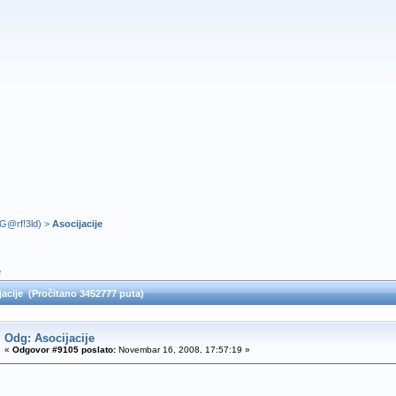
G@rf!3ld
) >
Asocijacije
e
acije (Pročitano 3452777 puta)
Odg: Asocijacije
«
Odgovor #9105 poslato:
Novembar 16, 2008, 17:57:19 »