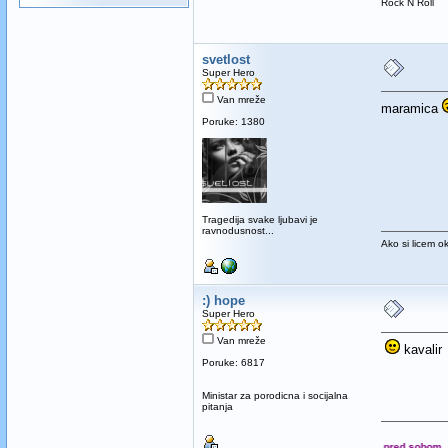
Rock N Roll
svetlost
Super Hero
Van mreže
maramica
Poruke: 1380
Tragedija svake ljubavi je
ravnodusnost...
Ako si licem o
:) hope
Super Hero
Van mreže
kavalir
Poruke: 6817
Ministar za porodicna i socijalna
pitanja
Ono što vidiš to imaš pred sobom.