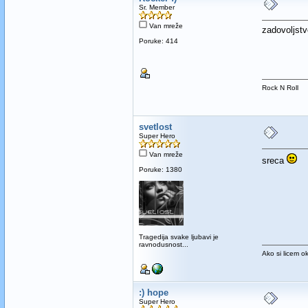
Sr. Member
Van mreže
zadovoljstv
Poruke: 414
Rock N Roll
svetlost
Super Hero
Van mreže
sreca
Poruke: 1380
Tragedija svake ljubavi je
ravnodusnost...
Ako si licem o
:) hope
Super Hero