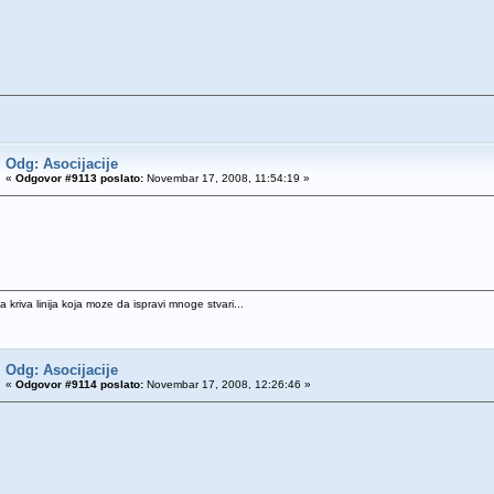
Odg: Asocijacije
«
Odgovor #9113 poslato:
Novembar 17, 2008, 11:54:19 »
 kriva linija koja moze da ispravi mnoge stvari...
Odg: Asocijacije
«
Odgovor #9114 poslato:
Novembar 17, 2008, 12:26:46 »