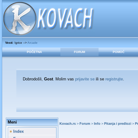
Vesti
: Igrice -->
Arcade
POČETNA
FORUM
POMOĆ
Dobrodošli,
Gost
. Molim vas
prijavite se
ili se
registrujte
.
Meni
Kovach.rs
>
Forum
>
Info
>
Pitanja i predlozi
>
P
Index