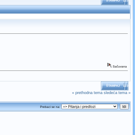
ŠTAMPAJ
123
Sačuvana
ŠTAMPAJ
123
« prethodna tema
sledeća tema »
Prebaci se na: