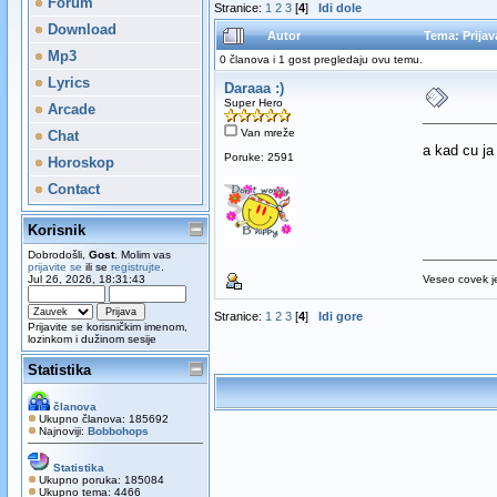
Forum
Stranice:
1
2
3
[
4
]
Idi dole
Download
Autor
Tema: Prijav
Mp3
0 članova i 1 gost pregledaju ovu temu.
Lyrics
Daraaa :)
Super Hero
Arcade
Van mreže
Chat
a kad cu j
Poruke: 2591
Horoskop
Contact
Korisnik
Dobrodošli,
Gost
. Molim vas
prijavite se
ili se
registrujte
.
Jul 26, 2026, 18:31:43
Veseo covek je
Stranice:
1
2
3
[
4
]
Idi gore
Prijavite se korisničkim imenom,
lozinkom i dužinom sesije
Statistika
članova
Ukupno članova: 185692
Najnoviji:
Bobbohops
Statistika
Ukupno poruka: 185084
Ukupno tema: 4466