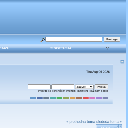
RIJAVA
REGISTRACIJA
Thu Aug 06 2026
Prijavite se korisničkim imenom, lozinkom i dužinom sesije
« prethodna tema
sledeća tema »