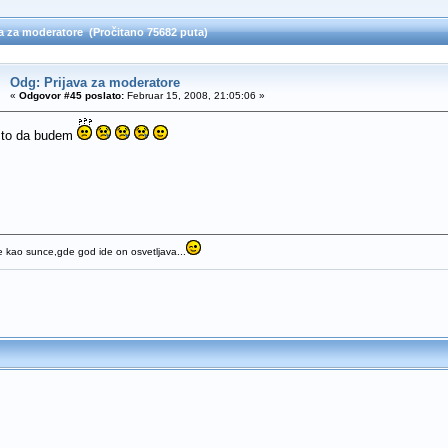
a za moderatore (Pročitano 75682 puta)
Odg: Prijava za moderatore
«
Odgovor #45 poslato:
Februar 15, 2008, 21:05:06 »
a to da budem
 kao sunce,gde god ide on osvetljava...