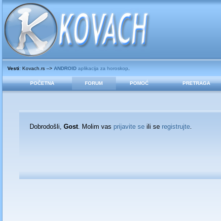
Vesti
: Kovach.rs -->
ANDROID
aplikacija za horoskop
.
POČETNA
FORUM
POMOĆ
PRETRAGA
Dobrodošli,
Gost
. Molim vas
prijavite se
ili se
registrujte
.