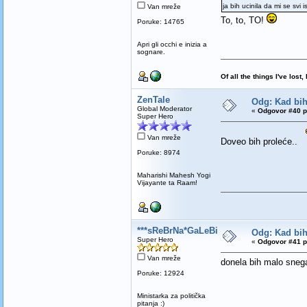
ja bih ucinila da mi se svi 
Van mreže
To, to, TO!
Poruke: 14765
Apri gli occhi e inizia a
sognare.
Of all the things I've los
ZenTale
Odg: Kad bih 
Global Moderator
«
Odgovor #40 p
Super Hero
Van mreže
Doveo bih proleće..
Poruke: 8974
Maharishi Mahesh Yogi
Vijayante ta Raam!
***sReBrNa*GaLeBiCa***
Odg: Kad bih 
Super Hero
«
Odgovor #41 p
Van mreže
donela bih malo snega
Poruke: 12924
Ministarka za politička
pitanja :)