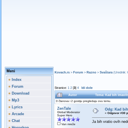
Meni
Kovach.rs
>
Forum
>
Razno
>
Svaštara
(Urednik:
Index
Forum
Stranice:
1
2
[
3
]
4
Idi dole
Download
Autor
Tema: Kad bih imao/ima
Mp3
0 članova i 2 gostiju pregledaju ovu temu.
Lyrics
ZenTale
Odg: Kad bih 
Global Moderator
«
Odgovor #30 p
Arcade
Super Hero
Chat
Ja bih vratio ovih nede
Van mreže
Horoskop