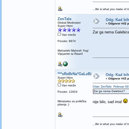
...life is what you make of it.
ZenTale
Odg: Kad bih 
Global Moderator
«
Odgovor #42 p
Super Hero
Zar ga nema Galebic
Van mreže
Poruke: 8974
Maharishi Mahesh Yogi
Vijayante ta Raam!
***sReBrNa*GaLeBiCa***
Odg: Kad bih 
Super Hero
«
Odgovor #43 p
Van mreže
Citat: ZenTale Februar 02
Zar ga nema Galebice?
Poruke: 12924
Ministarka za politička
nije bilo, sad ima!
pitanja :)
...life is what you make of it.