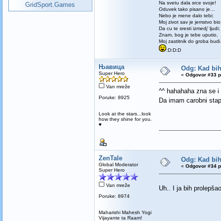
Na svetu dala srce svoje!
GridSport.Games
Oduvek tako pisano je…
Nebo je mene dalo tebi;
Moj zivot sav je jemstvo bio
Da cu te sresti izmedj’ ljudi;
Znam, bog je tebe uputio,
Moj zastitnik do groba bud
:D:D:D
Њавица
Odg: Kad bih 
Super Hero
«
Odgovor #33 p
Van mreže
^^ hahahaha zna se 
Poruke: 8925
Da imam carobni stap
Look at the stars...look
how they shine for you.
♥
ZenTale
Odg: Kad bih 
Global Moderator
«
Odgovor #34 p
Super Hero
Van mreže
Uh.. I ja bih prolepš
Poruke: 8974
Maharishi Mahesh Yogi
Vijayante ta Raam!