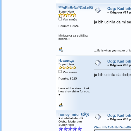
***sReBrNa*GaLeBiCa***
Odg: Kad bih 
Super Hero
«
Odgovor #37 p
Van mreže
ja bih ucinila da mi s
Poruke: 12924
Ministarka za politička
pitanja :)
...life is what you make of it.
Њавица
Odg: Kad bih 
Super Hero
«
Odgovor #38 p
Van mreže
ja bih ucinila da dod
Poruke: 8925
Look at the stars...look
how they shine for you.
♥
honey_mici Ƹ̵̡Ӝ̵̨̄Ʒ
Odg: Kad bih 
♥ shubidubidajzl ♥
«
Odgovor #39 p
Global Moderator
Super Hero
Citat: ***sReBrNa*GaLeBi