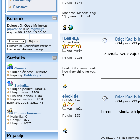
Poruke: 8974
Contact
Maharishi Mahesh Yogi
Vijayante ta Raam!
Korisnik
Dobrodošli,
Gost
. Molim vas
prijavite se
ili se
registrujte
.
Avgust 08, 2026, 13:55:20
Њавица
Odg: Kad bih 
Super Hero
«
Odgovor #31 p
Prijavite se korisničkim imenom,
lozinkom i dužinom sesije
Van mreže
...zavrsila sve svoje
Statistika
Poruke: 8925
Look at the stars...look
članova
how they shine for you.
Ukupno članova: 185692
♥
Najnoviji:
Bobbohops
Statistika
Ukupno poruka: 185084
Ukupno tema: 4466
♠jeckitj♠
Prisutnih danas: 1104
Odg: Kad bih 
Najviše prisutnih: 5850
Full Member
«
Odgovor #32 p
(Mart 14, 2026, 13:17:46)
Van mreže
Hmmm... shirila bih 
Prisutni korisnici
Poruke: 195
Korisnika: 0
Gostiju: 1027
Ukupno: 1027
Prijatelji
Drugi!... Al’ ne, ja nikom ne