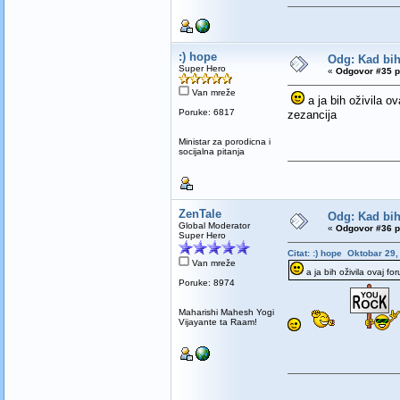
:) hope
Odg: Kad bih 
Super Hero
«
Odgovor #35 p
Van mreže
a ja bih oživila ov
Poruke: 6817
zezancija
Ministar za porodicna i
socijalna pitanja
ZenTale
Odg: Kad bih 
Global Moderator
«
Odgovor #36 p
Super Hero
Citat: :) hope Oktobar 29,
Van mreže
a ja bih oživila ovaj fo
Poruke: 8974
Maharishi Mahesh Yogi
Vijayante ta Raam!