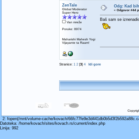
ZenTale
Odg: Kad bih 
Global Moderator
«
Odgovor #44 p
Super Hero
Baš sam se iznenadio 
Van mreže
Poruke: 8974
Maharishi Mahesh Yogi
Vijayante ta Raam!
Stranice:
1
2
[
3
]
4
Idi gore
Copyrig
2: fopen(/mnt/volume-cache/kovach/66fc77fe9e3d441db0b5d3f2b592a88c.cach
Datoteka: /home/kovach/sites/kovach.rs/current/index.php
Linija: 992