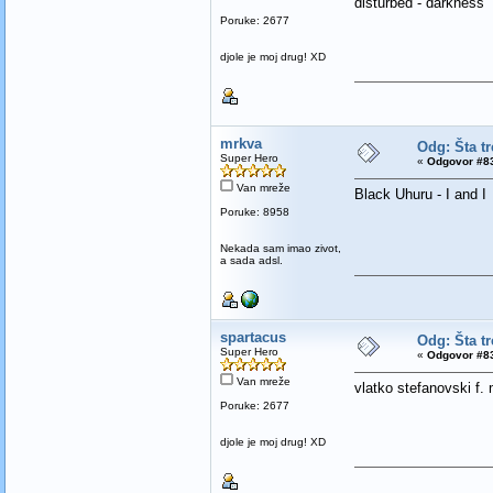
disturbed - darkness
Poruke: 2677
djole je moj drug! XD
mrkva
Odg: Šta t
Super Hero
«
Odgovor #83
Van mreže
Black Uhuru - I and I
Poruke: 8958
Nekada sam imao zivot,
a sada adsl.
spartacus
Odg: Šta t
Super Hero
«
Odgovor #83
Van mreže
vlatko stefanovski f. 
Poruke: 2677
djole je moj drug! XD