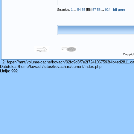
Stranice:
1
...
54
55
[
56
]
57
58
...
924
Idi gore
Copyrig
2: fopen(/mnt/volume-cache/kovach/02fc9d3f7e2f7241067593f4b4ed2811.cach
Datoteka: /home/kovach/sites/kovach.rs/current/index.php
Linija: 992