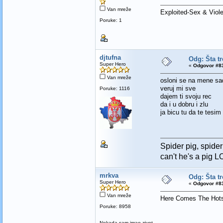
Van mreže
Exploited-Sex & Viol
Poruke: 1
djtufna
Odg: Šta t
Super Hero
«
Odgovor #83
Van mreže
osloni se na mene sad
veruj mi sve
Poruke: 1116
dajem ti svoju rec
da i u dobru i zlu
ja bicu tu da te tesi
Spider pig, spide
can't he's a pi
mrkva
Odg: Šta t
Super Hero
«
Odgovor #83
Van mreže
Here Comes The Hots
Poruke: 8958
Nekada sam imao zivot,