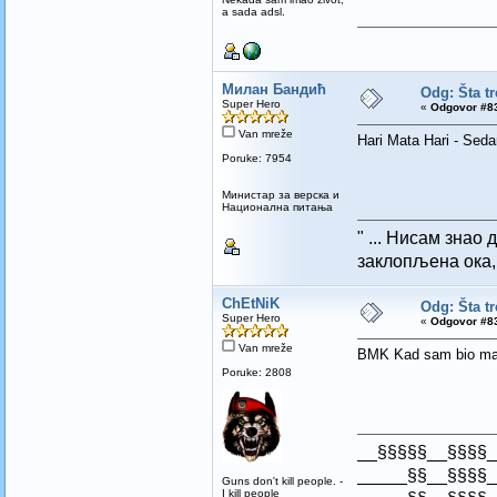
a sada adsl.
Милан Бандић
Odg: Šta t
Super Hero
«
Odgovor #83
Van mreže
Hari Mata Hari - Seda
Poruke: 7954
Mинистар за верска и
Национална питања
" ... Нисам знао 
заклопљена ока, 
ChEtNiK
Odg: Šta t
Super Hero
«
Odgovor #83
Van mreže
BMK Kad sam bio ma
Poruke: 2808
__§§§§§__§§§§_
_____§§__§§§§_
Guns don't kill people. -
I kill people