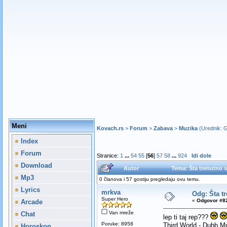
Meni
Kovach.rs
>
Forum
>
Zabava
>
Muzika
(Urednik:
G
Index
Forum
Stranice:
1
...
54
55
[
56
]
57
58
...
924
Idi dole
Download
Autor
Tema: Šta trenutno s
Mp3
0 članova i 57 gostiju pregledaju ovu temu.
Lyrics
mrkva
Odg: Šta t
Super Hero
«
Odgovor #82
Arcade
Van mreže
Chat
lep ti taj rep???
Poruke: 8958
Third World - Dubb M
Horoskop