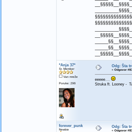
__§§§§§__§§§§_
_________§§§§_
§§§§§§§§§§§§§§
§§§§§§§§§§§§§§
_________§§§§_
__§§§§§__§§§§_
_____§§__§§§§_
_____§§__§§§§_
__§§§§§__§§§§_
*Anja 37*
Odg: Šta t
Sr. Member
«
Odgovor #83
Van mreže
eeeee....
Poruke: 296
Struka ft. Looney - T
forever_punk
Odg: Šta t
Newbie
«
Odgovor #83