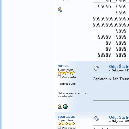
_____§§__§§§§_
__§§§§§__§§§§_
_________§§§§_
§§§§§§§§§§§§§§
§§§§§§§§§§§§§§
_________§§§§_
__§§§§§__§§§§_
_____§§__§§§§_
_____§§__§§§§_
__§§§§§__§§§§_
mrkva
Odg: Šta t
Super Hero
«
Odgovor #83
Van mreže
Capleton & Jah Thunde
Poruke: 8958
Nekada sam imao zivot,
a sada adsl.
spartacus
Odg: Šta t
Super Hero
«
Odgovor #83
Van mreže