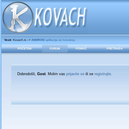
Vesti
: Kovach.rs -->
ANDROID
aplikacija za horoskop
.
POČETNA
FORUM
POMOĆ
PRETRAGA
Dobrodošli,
Gost
. Molim vas
prijavite se
ili se
registrujte
.