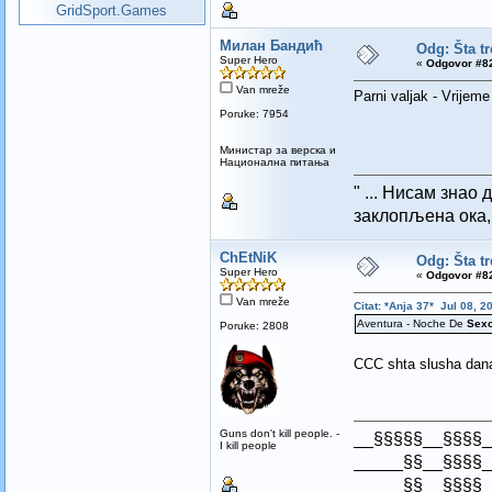
GridSport.Games
Милан Бандић
Odg: Šta t
Super Hero
«
Odgovor #82
Van mreže
Parni valjak - Vrijeme 
Poruke: 7954
Mинистар за верска и
Национална питања
" ... Нисам знао 
заклопљена ока, 
ChEtNiK
Odg: Šta t
Super Hero
«
Odgovor #82
Van mreže
Citat: *Anja 37* Jul 08, 2
Aventura - Noche De
Sex
Poruke: 2808
CCC shta slusha dan
Guns don't kill people. -
__§§§§§__§§§§_
I kill people
_____§§__§§§§_
_____§§__§§§§_