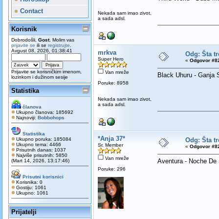
Contact
Nekada sam imao zivot,
a sada adsl.
Korisnik
Dobrodošli,
Gost
. Molim vas
prijavite se
ili se
registrujte
.
Avgust 08, 2026, 01:38:41
mrkva
Odg: Šta t
Super Hero
«
Odgovor #82
Prijavite se korisničkim imenom,
Van mreže
Black Uhuru - Ganja
lozinkom i dužinom sesije
Poruke: 8958
Statistika
Nekada sam imao zivot,
a sada adsl.
članova
Ukupno članova: 185692
Najnoviji:
Bobbohops
Statistika
*Anja 37*
Ukupno poruka: 185084
Odg: Šta t
Ukupno tema: 4466
Sr. Member
«
Odgovor #82
Prisutnih danas: 1037
Najviše prisutnih: 5850
Van mreže
Aventura - Noche De
(Mart 14, 2026, 13:17:46)
Poruke: 296
Prisutni korisnici
Korisnika: 0
Gostiju: 1061
Ukupno: 1061
Prijatelji