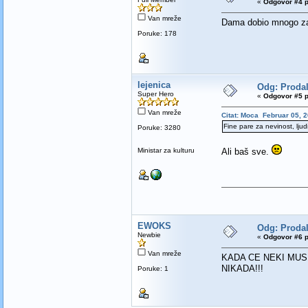
«
Odgovor #4 p
Van mreže
Dama dobio mnogo za
Poruke: 178
lejenica
Odg: Prodal
Super Hero
«
Odgovor #5 p
Van mreže
Citat: Moca Februar 05, 2
Fine pare za nevinost, lju
Poruke: 3280
Ministar za kulturu
Ali baš sve.
EWOKS
Odg: Prodal
Newbie
«
Odgovor #6 p
Van mreže
KADA CE NEKI MUS
NIKADA!!!
Poruke: 1