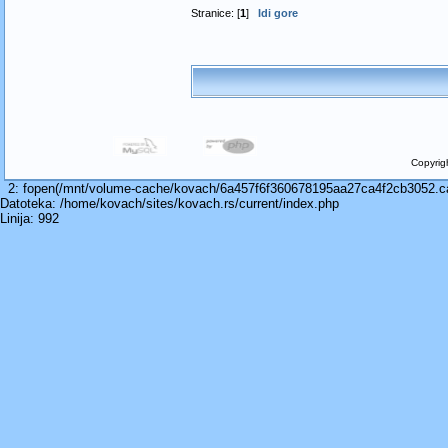
Stranice: [
1
]
Idi gore
Copyrig
2: fopen(/mnt/volume-cache/kovach/6a457f6f360678195aa27ca4f2cb3052.cach
Datoteka: /home/kovach/sites/kovach.rs/current/index.php
Linija: 992