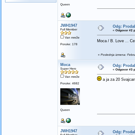
Queen
JWH1947
Odg: Prodal
Full Member
«
Odgovor #2 p
Van mreže
Moca / B. Love ... Ce
Poruke: 178
«
Poslednja izmena: Febr
Moca
Odg: Prodal
Super Hero
«
Odgovor #3 p
Van mreže
a ja za 20 Svajcar
Poruke: 4682
Queen
JWH1947
Odg: Prodal
Full Member