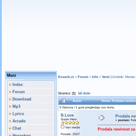
Meni
Kovach.rs
>
Forum
>
Info
>
Vesti
(Urednik:
Милан
Index
Forum
Stranice: [
1
]
Idi dole
Download
Autor
Tema: Prodala nevinos
Mp3
0 članova i 1 gost pregledaju ovu temu.
Lyrics
B.Love
Prodala ne
Super Hero
«
poslato:
Feb
Arcade
Van mreže
Chat
Prodala nevinost za 
Poruke: 2027
Horoskop