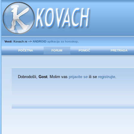
Vesti
: Kovach.rs -->
ANDROID
aplikacija za horoskop
.
POČETNA
FORUM
POMOĆ
PRETRAGA
Dobrodošli,
Gost
. Molim vas
prijavite se
ili se
registrujte
.