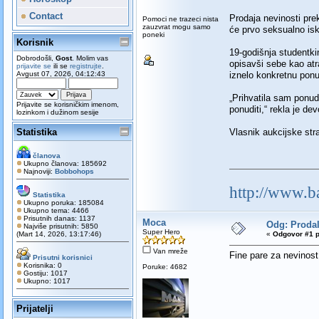
Contact
Prodaja nevinosti prek
Pomoci ne trazeci nista
zauzvrat mogu samo
će prvo seksualno is
poneki
Korisnik
19-godišnja studentki
Dobrodošli,
Gost
. Molim vas
opisavši sebe kao atra
prijavite se
ili se
registrujte
.
Avgust 07, 2026, 04:12:43
iznelo konkretnu ponud
„Prihvatila sam ponu
Prijavite se korisničkim imenom,
ponuditi,“ rekla je de
lozinkom i dužinom sesije
Statistika
Vlasnik aukcijske str
članova
Ukupno članova: 185692
Najnoviji:
Bobbohops
http://www.b
Statistika
Ukupno poruka: 185084
Ukupno tema: 4466
Prisutnih danas: 1137
Moca
Odg: Prodal
Najviše prisutnih: 5850
Super Hero
(Mart 14, 2026, 13:17:46)
«
Odgovor #1 p
Van mreže
Fine pare za nevinost
Prisutni korisnici
Korisnika: 0
Poruke: 4682
Gostiju: 1017
Ukupno: 1017
Prijatelji