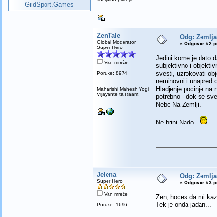
GridSport.Games
ZenTale
Odg: Zemlja 
Global Moderator
«
Odgovor #2 po
Super Hero
Jedini kome je dato da
Van mreže
subjektivno i objekti
svesti, uzrokovati obj
Poruke: 8974
neminovni i unapred o
Hladjenje pocinje na n
Maharishi Mahesh Yogi
Vijayante ta Raam!
potrebno - dok se sve
Nebo Na Zemlji.
Ne brini Nado..
Jelena
Odg: Zemlja 
Super Hero
«
Odgovor #3 po
Van mreže
Zen, hoces da mi kaze
Tek je onda jadan...
Poruke: 1696