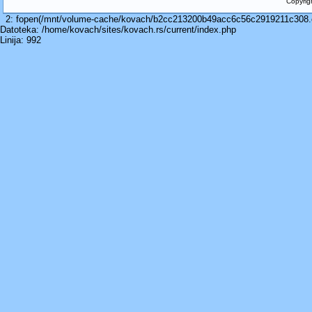
Copyrig
2: fopen(/mnt/volume-cache/kovach/b2cc213200b49acc6c56c2919211c308.cac
Datoteka: /home/kovach/sites/kovach.rs/current/index.php
Linija: 992