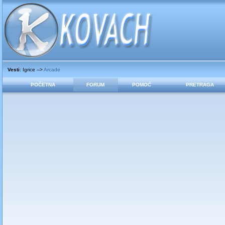
Vesti
: Igrice -->
Arcade
POČETNA
FORUM
POMOĆ
PRETRAGA