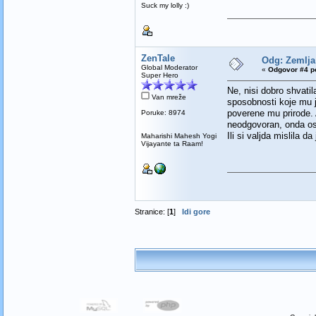
Suck my lolly :)
ZenTale
Odg: Zemlja 
Global Moderator
«
Odgovor #4 po
Super Hero
Ne, nisi dobro shvati
Van mreže
sposobnosti koje mu je
poverene mu prirode. Ak
Poruke: 8974
neodgovoran, onda os
Ili si valjda mislila d
Maharishi Mahesh Yogi
Vijayante ta Raam!
Stranice: [
1
]
Idi gore