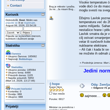
Visoke temperature će
Contact
vode doći će do masov
Bog je milostiv i prašta.
Ja ne...Ja nisam Bog...
mogla svesti na svega
Korisnik
Džejms Lavlok poznat j
Dobrodošli,
Gost
. Molim vas
temperatura već do 20
prijavite se
ili se
registrujte
.
Avgust 06, 2026, 22:54:26
samo milijardu. Sahar
nestašice hrane i pit
Lavlok smatra da je 
Prijavite se korisničkim imenom,
cilj ostvari smanjenje
lozinkom i dužinom sesije
vetar ili sunčevih ko
Statistika
nuklearne elektrane.
– Ali čak i kada bi se
ne možete ih odmah za
članova
Ukupno članova: 185692
Najnoviji:
Bobbohops
«
Poslednja izmena: Mart 
Statistika
Jedini norm
Ukupno poruka: 185084
Ukupno tema: 4466
Prisutnih danas: 1105
Najviše prisutnih: 5850
(Mart 14, 2026, 13:17:46)
:) hope
Odg: Zemlja 
Super Hero
«
Odgovor #1 po
Prisutni korisnici
Korisnika: 0
Van mreže
Gostiju: 988
aajmeee....
Ukupno: 988
Poruke: 6817
Prijatelji
Ministar za porodicna i
socijalna pitanja