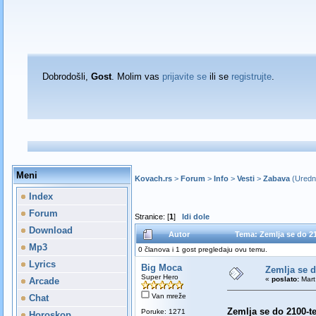
Dobrodošli,
Gost
. Molim vas
prijavite se
ili se
registrujte
.
Meni
Kovach.rs
>
Forum
>
Info
>
Vesti
>
Zabava
(Uredn
Index
Forum
Stranice: [
1
]
Idi dole
Download
Autor
Tema: Zemlja se do 21
Mp3
0 članova i 1 gost pregledaju ovu temu.
Lyrics
Big Moca
Zemlja se d
Super Hero
«
poslato:
Mart
Arcade
Van mreže
Chat
Zemlja se do 2100-te
Poruke: 1271
Horoskop