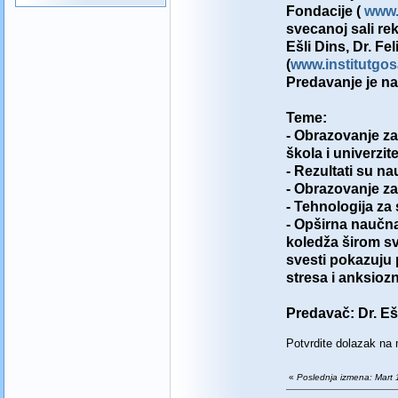
Fondacije (
www.
svecanoj sali rek
Ešli Dins, Dr. Fe
(
www.institutgos
Predavanje je na
Teme:
- Obrazovanje z
škola i univerzit
- Rezultati su n
- Obrazovanje z
- Tehnologija z
- Opširna naučna
koledža širom sv
svesti pokazuju 
stresa i anksiozn
Predavač: Dr. Eš
Potvrdite dolazak na
«
Poslednja izmena: Mart 