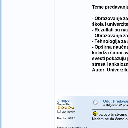
Teme predavanja
- Obrazovanje z
škola i univerzit
- Rezultati su n
- Obrazovanje z
- Tehnologija z
- Opširna naučna
koledža širom sv
svesti pokazuju 
stresa i anksiozn
Autor: Univerzi
:) hope
Odg: Predav
Super Hero
«
Odgovor #2 pos
Van mreže
pa ovo bi stvarno 
Poruke: 6817
Nadam se da ćemo dob
Ministar za porodicna i