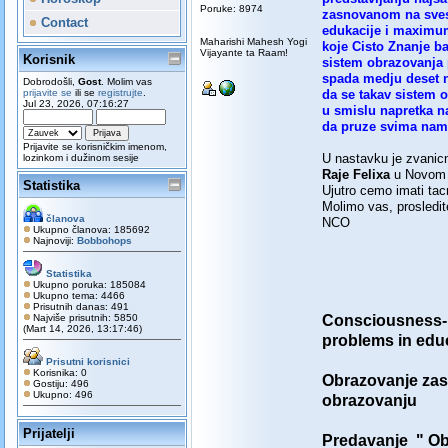
Poruke: 8974
zasnovanom na svest
Contact
edukacije i maximu
Maharishi Mahesh Yogi
koje Cisto Znanje b
Vijayante ta Raam!
Korisnik
sistem obrazovanja p
spada medju deset naj
Dobrodošli,
Gost
. Molim vas
prijavite se
ili se
registrujte
.
da se takav sistem 
Jul 23, 2026, 07:16:27
u smislu napretka na
da pruze svima nam
Prijavite se korisničkim imenom,
U nastavku je zvanic
lozinkom i dužinom sesije
Raje Felixa
u Novom S
Statistika
Ujutro cemo imati tac
Molimo vas, prosledite
članova
NCO
Ukupno članova: 185692
Najnoviji:
Bobbohops
Statistika
Ukupno poruka: 185084
Ukupno tema: 4466
Prisutnih danas: 491
Najviše prisutnih: 5850
Consciousness-B
(Mart 14, 2026, 13:17:46)
problems in edu
Prisutni korisnici
Korisnika: 0
Obrazovanje zas
Gostiju: 496
Ukupno: 496
obrazovanju
Prijatelji
Predavanje " Ob