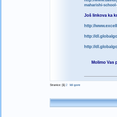
http://www.davidl
maharishi-school-
Još linkova ka 
http://www.exce
http://dl.globa
http://dl.globa
Molimo Vas poša
Stranice: [
1
]
2
Idi gore