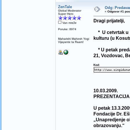
ZenTale
Odg: Predav
Global Moderator
«
Odgovor #1 pos
Super Hero
Dragi prijatelji,
Van mreže
Poruke: 8974
* U cetvrtak u 1
kulturu (u Kosut
Maharishi Mahesh Yogi
Vijayante ta Raam!
* U petak preda
21, Vozdovac, Be
Kod:
http://www.singidunu
10.03.2009.
PREZENTACIJA 
U petak 13.3.200
Fondacije Dr. Eš
„Unapredjenje o
obrazovanju.“