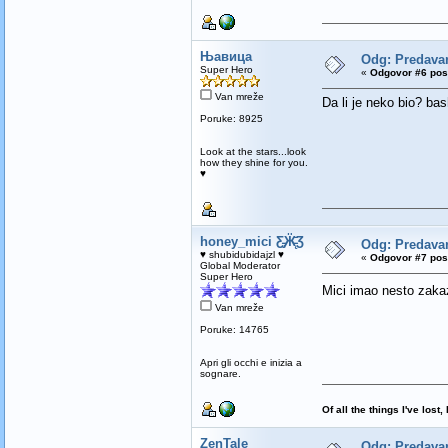
Њавица
Odg: Predav
Super Hero
«
Odgovor #6 pos
Van mreže
Da li je neko bio? ba
Poruke: 8925
Look at the stars...look
how they shine for you.
♥
honey_mici Ƹ̵̡Ӝ̵̨̄Ʒ
Odg: Predav
♥ shubidubidajzl ♥
«
Odgovor #7 pos
Global Moderator
Super Hero
Mici imao nesto zakaz
Van mreže
Poruke: 14765
Apri gli occhi e inizia a
sognare.
Of all the things I've los
ZenTale
Odg: Predav