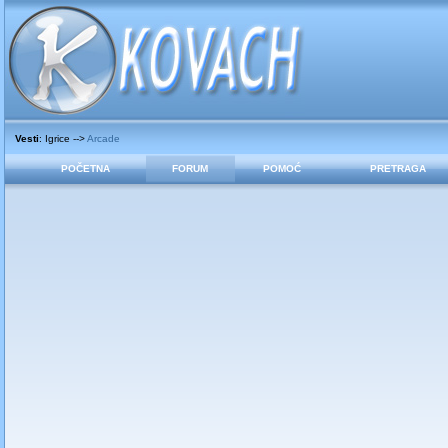
Vesti
: Igrice -->
Arcade
POČETNA
FORUM
POMOĆ
PRETRAGA