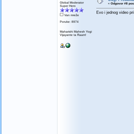
Global Moderator
«
Odgovor #8 pos
Super Hero
Evo i jednog video pri
Van mreže
Poruke: 8974
Maharishi Mahesh Yogi
Vijayante ta Raam!