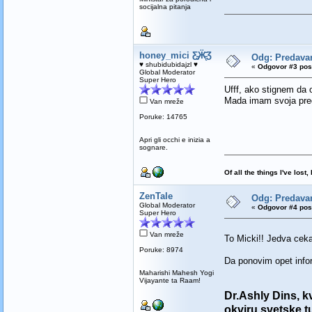
socijalna pitanja
honey_mici Ƹ̵̡Ӝ̵̨̄Ʒ
Odg: Predav
♥ shubidubidajzl ♥
«
Odgovor #3 pos
Global Moderator
Super Hero
Ufff, ako stignem da 
Mada imam svoja preda
Van mreže
Poruke: 14765
Apri gli occhi e inizia a
sognare.
Of all the things I've los
ZenTale
Odg: Predav
Global Moderator
«
Odgovor #4 pos
Super Hero
Van mreže
To Micki!! Jedva cek
Poruke: 8974
Da ponovim opet infor
Maharishi Mahesh Yogi
Vijayante ta Raam!
Dr.Ashly Dins, k
okviru svetske t