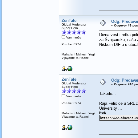
ZenTale
Odg: Predav
Global Moderator
«
Odgovor #9 pos
Super Hero
Divna vest i retka pr
Van mreže
za Švajcarsku, našu 
Niškom DIF-u u utorak
Poruke: 8974
Maharishi Mahesh Yogi
Vijayante ta Raam!
ZenTale
Odg: Predav
Global Moderator
«
Odgovor #10 po
Super Hero
Takođe...
Van mreže
Raja Felix ce u SRED
Poruke: 8974
University ...
Kod:
Maharishi Mahesh Yogi
Vijayante ta Raam!
http://www.educons.e