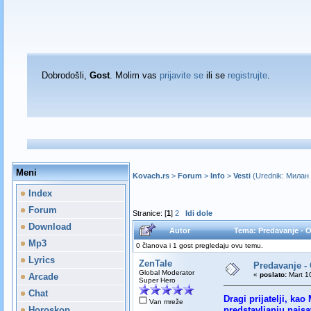
Dobrodošli,
Gost
. Molim vas
prijavite se
ili se
registrujte
.
Meni
Kovach.rs
>
Forum
>
Info
>
Vesti
(Urednik:
Милан
Index
Forum
Stranice: [
1
]
2
Idi dole
Download
Autor
Tema: Predavanje -
Mp3
0 članova i 1 gost pregledaju ovu temu.
Lyrics
ZenTale
Predavanje
Global Moderator
«
poslato:
Mart 10
Arcade
Super Hero
Chat
Dragi prijatelji, ka
Van mreže
Horoskop
predstavljanju najsa