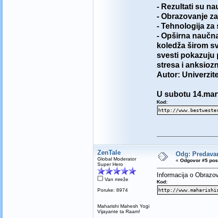
- Rezultati su n
- Obrazovanje z
- Tehnologija z
- Opširna naučna
koledža širom sv
svesti pokazuju 
stresa i anksiozn
Autor: Univerzi
U subotu 14.mart
Kod:
http://www.bestweste
ZenTale
Odg: Predav
Global Moderator
«
Odgovor #5 pos
Super Hero
Informacija o Obrazov
Van mreže
Kod:
Poruke: 8974
http://www.maharishi
Maharishi Mahesh Yogi
Vijayante ta Raam!