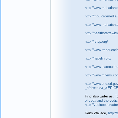
http://www.maharishi
http://mou.org/media/
http://www.maharishi
http://healthstartswi
http://istpp.org/
http://www.tmeducatio
http://hagelin.org/
http://www.learnoutl
http://www.mivms.com
http://www.eric.ed.go
_nfpb=true&_&ERIC
Find also writer as:
of-veda-and-the-vedic-
http://vedicobservat
Keith Wallace,
http:/