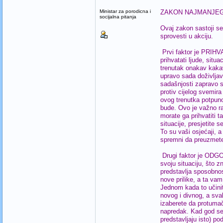
Ministar za porodicna i
ZAKON NAJMANJE
socijalna pitanja
Ovaj zakon sastoji se 
sprovesti u akciju.
Prvi faktor je PRIHV
prihvatati ljude, situ
trenutak onakav kakav 
upravo sada doživljava
sadašnjosti zapravo s
protiv cijelog svemira
ovog trenutka potpuno 
bude. Ovo je važno ra
morate ga prihvatiti 
situacije, presjetite s
To su vaši osjećaji, a
spremni da preuzmete 
Drugi faktor je ODGO
svoju situaciju, što z
predstavlja sposobnos
nove prilike, a ta vam
Jednom kada to učini
novog i divnog, a svak
izaberete da protumač
napredak. Kad god se s
predstavljaju isto) po