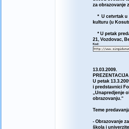
za obrazovanje z
* U cetvrtak u 1
kulturu (u Kosut
* U petak preda
21, Vozdovac, Be
Kod:
http://www.singidunu
13.03.2009.
PREZENTACIJA 
U petak 13.3.200
i predstavnici F
„Unapredjenje o
obrazovanju.“
Teme predavanja
- Obrazovanje z
škola i univerzit