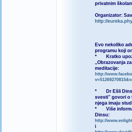
privatnim školam
Organizator: Sav
http://eureka.ph
Evo nekoliko adr
programu koji on
* Kratko upozna
„Obrazovanja za
meditacije:
http://www.faceb
v=51269270815&s
* Dr Ešli Dins,
svesti” govori o
njega imaju stude
* Više informac
Dinsu:
http://www.enlig
i