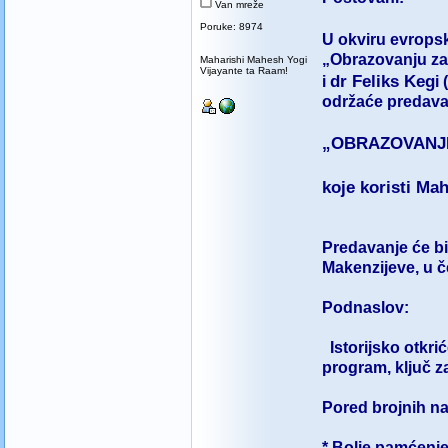
Van mreže
Poruke: 8974
U okviru evropsk
„Obrazovanju z
Maharishi Mahesh Yogi
Vijayante ta Raam!
dr Feliks Keg
i
i
(
održaće predava
„OBRAZOVANJ
koje koristi Ma
Predavanje će bit
Makenzijeve, u č
Podnaslov:
Istorijsko otkr
program, ključ z
Pored brojnih n
* Bolje pamćenje