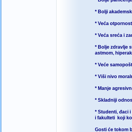
* Bolji akadems
* Veća otpornost
* Veća sreća i z
* Bolje zdravlje
astmom, hiperak
* Veće samopošt
* Viši nivo mora
* Manje agresivno
* Skladniji odno
* Studenti, đaci 
i fakulteti koji
Gosti će tokom b