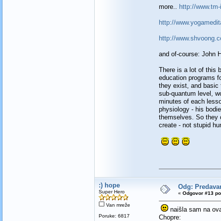
more..
http://www.tm-
http://www.yogamedit
http://www.shvoong.c
and of-course: John 
There is a lot of this
education programs fo
they exist, and basic 
sub-quantum level, wo
minutes of each lesso
physiology - his bodi
themselves. So they d
create - not stupid h
:) hope
Odg: Predav
Super Hero
«
Odgovor #13 po
Van mreže
naišla sam na ovaj
Poruke: 6817
Chopre: