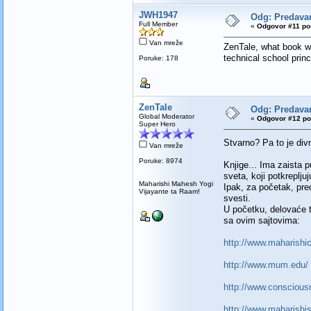
JWH1947
Odg: Predav
Full Member
«
Odgovor #11 pos
Van mreže
ZenTale, what book wo
technical school prin
Poruke: 178
ZenTale
Odg: Predav
Global Moderator
«
Odgovor #12 po
Super Hero
Stvarno? Pa to je di
Van mreže
Poruke: 8974
Knjige... Ima zaista p
sveta, koji potkreplju
Maharishi Mahesh Yogi
Ipak, za početak, pr
Vijayante ta Raam!
svesti.
U početku, delovaće ti
sa ovim sajtovima:
http://www.maharishice
http://www.mum.edu/
http://www.conscious
http://www.maharishi