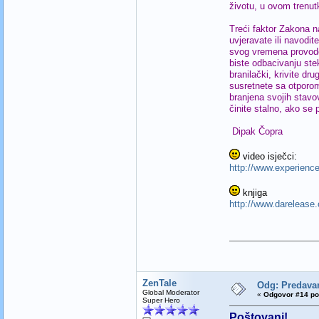
životu, u ovom trenut
Treći faktor Zakona
uvjeravate ili navodi
svog vremena provode 
biste odbacivanju ste
branilački, krivite d
susretnete sa otporom
branjena svojih stavo
činite stalno, ako se 
Dipak Čopra
video isječci:
http://www.experienc
knjiga
http://www.darelease
ZenTale
Odg: Predav
Global Moderator
«
Odgovor #14 po
Super Hero
Poštovani!