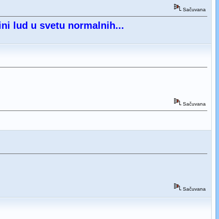
Sačuvana
ini lud u svetu normalnih...
Sačuvana
Sačuvana