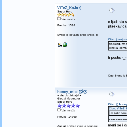
ViTeZ_KoJa :)
Super Hero
Van mreže
e ljudi sto
Poruke: 1524
pljeskavica
Svako je kovach svoje srece. :)
Citat: jovajn
sladoled..mno
ili neka krema
ti postis -_
One Stone is E
honey_mici Ƹ̵̡Ӝ̵̨̄Ʒ
♥ shubidubidajzl ♥
Global Moderator
Super Hero
Citat: ღ hone
Citat: ViTeZ_
Van mreže
uh kako sam p
Poruke: 14765
aaaaaaaaaaa j
meni se i d
Apri gli occhi e inizia a sognare.