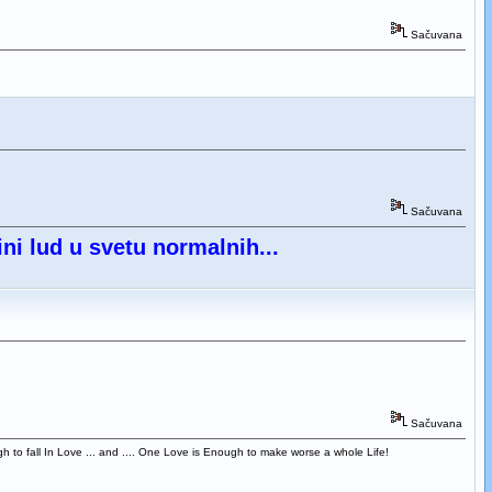
Sačuvana
Sačuvana
ini lud u svetu normalnih...
Sačuvana
 to fall In Love ... and .... One Love is Enough to make worse a whole Life!