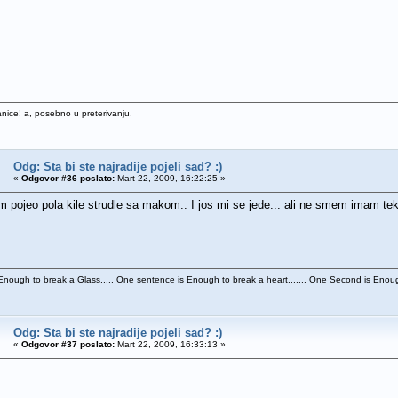
anice! a, posebno u preterivanju.
Odg: Sta bi ste najradije pojeli sad? :)
«
Odgovor #36 poslato:
Mart 22, 2009, 16:22:25 »
 pojeo pola kile strudle sa makom.. I jos mi se jede... ali ne smem imam te
nough to break a Glass..... One sentence is Enough to break a heart....... One Second is Enough
Odg: Sta bi ste najradije pojeli sad? :)
«
Odgovor #37 poslato:
Mart 22, 2009, 16:33:13 »