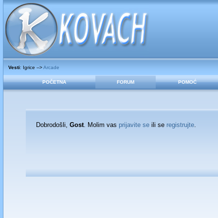
Vesti
: Igrice -->
Arcade
POČETNA
FORUM
POMOĆ
Dobrodošli,
Gost
. Molim vas
prijavite se
ili se
registrujte
.