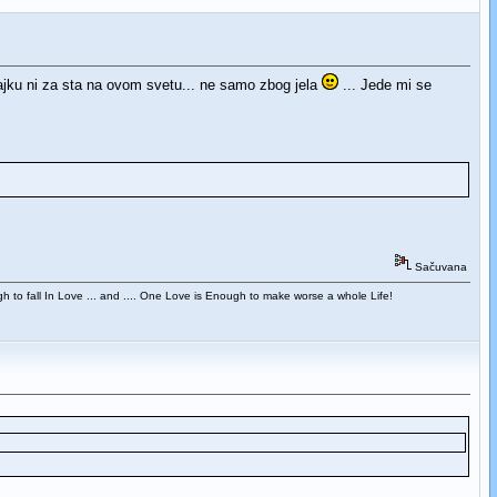
ajku ni za sta na ovom svetu... ne samo zbog jela
... Jede mi se
Sačuvana
 to fall In Love ... and .... One Love is Enough to make worse a whole Life!