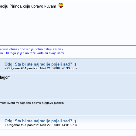
orciju Pirinca,koju upravo kuvam
li duša,obraz i ono što je dobro ostaju zauvek
sam. Od toga je jedino teže kada su dvoje sami.
Odg: Sta bi ste najradije pojeli sad? :)
«
Odgovor #34 poslato:
Mart 21, 2009, 20:33:38 »
slagom
u mom svetu mi zajedno delimo njegovu planetu
Odg: Sta bi ste najradije pojeli sad? :)
«
Odgovor #35 poslato:
Mart 22, 2009, 14:01:25 »