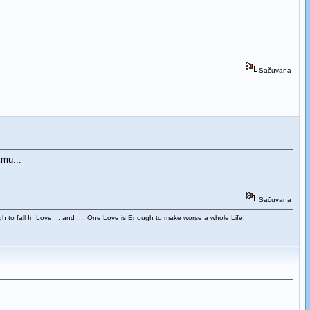
Sačuvana
kmu...
Sačuvana
 to fall In Love ... and .... One Love is Enough to make worse a whole Life!