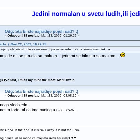
Jedini normalan u svetu ludih,ili jed
Odg: Sta bi ste najradije pojeli sad? :)
«
Odgovor #38 poslato:
Mart 23, 2009, 01:26:22 »
KoJa :) Mart 22, 2009, 16:22:25
ojeo pola kile strudle sa makom.. I jos mi se jede... ali ne smem imam tekmu...
 jede mi se strudla sa makom... jede mi se bilo sta sa makom...
ngs I've lost, I miss my mind the most. Mark Twain
Odg: Sta bi ste najradije pojeli sad? :)
«
Odgovor #39 poslato:
Mart 23, 2009, 03:08:15 »
nogo sladoleda..
masta torta, al da ima puding u njoj...aww...
 be OKAY in the end. If it is NOT okay, it is not the END.
og princa, al za mene ce moj tata uvek biti kralj ♥ ♥ ♥