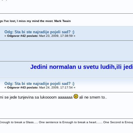
ngs I've lost, I miss my mind the most. Mark Twain
Odg: Sta bi ste najradije pojeli sad? :)
«
Odgovor #42 poslato:
Mart 23, 2009, 17:38:59 »
Jedini normalan u svetu ludih,ili jed
Odg: Sta bi ste najradije pojeli sad? :)
«
Odgovor #43 poslato:
Mart 24, 2009, 17:17:54 »
mi se jede tunjevina sa lukoooom aaaaaaa
ali ne smem to..
nough to break a Glass..... One sentence is Enough to break a heart....... One Second is Enough