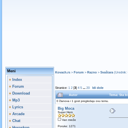
Meni
Kovach.rs
>
Forum
>
Razno
>
Svaštara
(Urednik:
Index
Forum
Stranice:
1
2
[
3
]
4
5
...
20
Idi dole
Download
Autor
Tema: Sta bi
Mp3
0 članova i 1 gost pregledaju ovu temu.
Lyrics
Big Moca
Super Hero
Arcade
Van mreže
Chat
Poruke: 1271
Horoskop