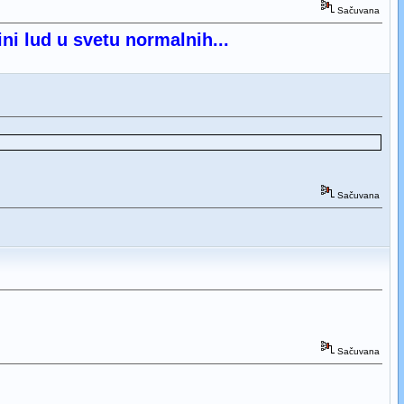
Sačuvana
ini lud u svetu normalnih...
Sačuvana
Sačuvana