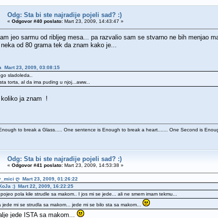
Odg: Sta bi ste najradije pojeli sad? :)
«
Odgovor #40 poslato:
Mart 23, 2009, 14:43:47 »
 sam jeo sarmu od ribljeg mesa... pa razvalio sam se stvarno ne bih menjao m
 neka od 80 grama tek da znam kako je...
na Mart 23, 2009, 03:08:15
go sladoleda..
sta torta, al da ima puding u njoj...aww...
- koliko ja znam !
nough to break a Glass..... One sentence is Enough to break a heart....... One Second is Enough
Odg: Sta bi ste najradije pojeli sad? :)
«
Odgovor #41 poslato:
Mart 23, 2009, 14:53:38 »
y_mici ღ Mart 23, 2009, 01:26:22
KoJa :) Mart 22, 2009, 16:22:25
ojeo pola kile strudle sa makom.. I jos mi se jede... ali ne smem imam tekmu...
ede mi se strudla sa makom... jede mi se bilo sta sa makom...
alje jede ISTA sa makom...