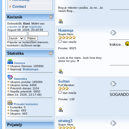
Contact
Bog je milostiv i prašta. Ja ne...Ja
nisam Bog...
Korisnik
Dobrodošli,
Gost
. Molim vas
prijavite se
ili se
registrujte
.
Avgust 08, 2026, 20:40:56
Њавица
Super Hero
Van mreže
Prijavite se korisničkim imenom,
kokice...
lozinkom i dužinom sesije
Poruke: 8925
Statistika
Look at the stars...look how they
shine for you. ♥
članova
Ukupno članova: 185692
Najnoviji:
Bobbohops
Statistika
Sultan
Ukupno poruka: 185084
Ukupno tema: 4466
Full Member
Prisutnih danas: 1104
Najviše prisutnih: 5850
Van mreže
SOGANDO
(Mart 14, 2026, 13:17:46)
Poruke: 138
Prisutni korisnici
Korisnika: 0
Gostiju: 493
Ukupno: 493
strateg3
Prijatelji
Super Hero