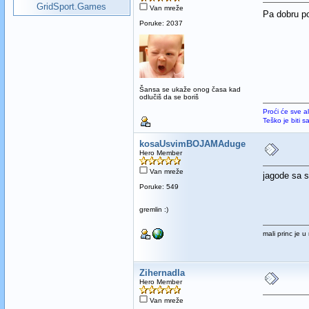
GridSport.Games
Van mreže
Pa dobru p
Poruke: 2037
Šansa se ukaže onog časa kad
odlučiš da se boriš
Proći će sve a
Teško je biti 
kosaUsvimBOJAMAduge
Hero Member
Van mreže
jagode sa 
Poruke: 549
gremlin :)
mali princ je 
Zihernadla
Hero Member
Van mreže