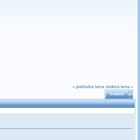
« prethodna tema
sledeća tema »
ŠTAMPAJ
123