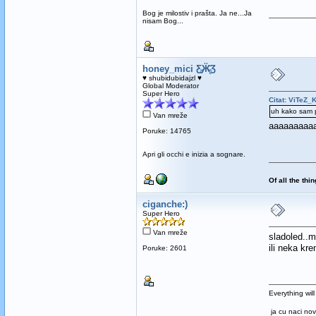
Bog je milostiv i prašta. Ja ne...Ja
nisam Bog...
honey_mici Ƹ̵̡Ӝ̵̨̄Ʒ
♥ shubidubidajzl ♥
Global Moderator
Super Hero
Citat: ViTeZ_
uh kako sam p
Van mreže
aaaaaaaaaaa
Poruke: 14765
Apri gli occhi e inizia a sognare.
Of all the thi
ciganche:)
Super Hero
Van mreže
sladoled..m
ili neka kre
Poruke: 2601
Everything will
ja cu naci nov