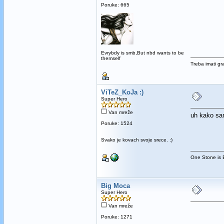
Poruke: 665
Evrybdy is smb,But nbd wants to be
themself
Treba imati gr
ViTeZ_KoJa :)
Super Hero
Van mreže
uh kako sam
Poruke: 1524
Svako je kovach svoje srece. :)
One Stone is E
Big Moca
Super Hero
Van mreže
Poruke: 1271