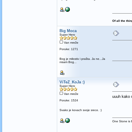
Of all the thi
Big Moca
Super Hero
Van mreže
Poruke: 1271
Bog je milostiv i prašta. Ja ne...Ja
nisam Bog...
ViTeZ_KoJa :)
Super Hero
Van mreže
uuuh kako 
Poruke: 1524
Svako je kovach svoje srece. :)
One Stone is E