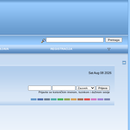
RIJAVA
REGISTRACIJA
Sat Aug 08 2026
Prijavite se korisničkim imenom, lozinkom i dužinom sesije