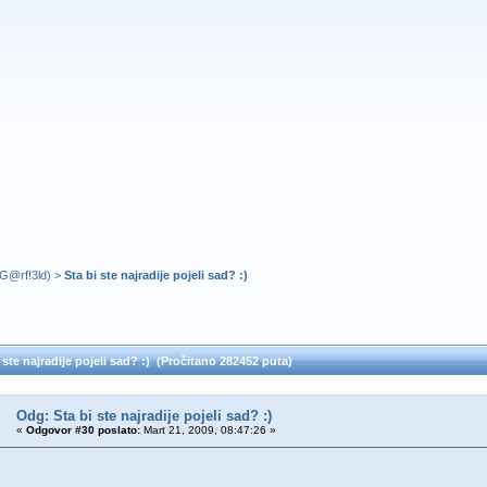
G@rf!3ld
) >
Sta bi ste najradije pojeli sad? :)
 ste najradije pojeli sad? :) (Pročitano 282452 puta)
Odg: Sta bi ste najradije pojeli sad? :)
«
Odgovor #30 poslato:
Mart 21, 2009, 08:47:26 »