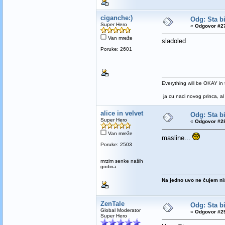
ciganche:)
Odg: Sta bi
Super Hero
«
Odgovor #27
Van mreže
sladoled
Poruke: 2601
Everything will be OKAY in t
ja cu naci novog princa, al 
alice in velvet
Odg: Sta bi
Super Hero
«
Odgovor #28
Van mreže
masline...
Poruke: 2503
mrzim senke naših
godina
Na jedno uvo ne čujem ni
ZenTale
Odg: Sta bi
Global Moderator
«
Odgovor #29
Super Hero