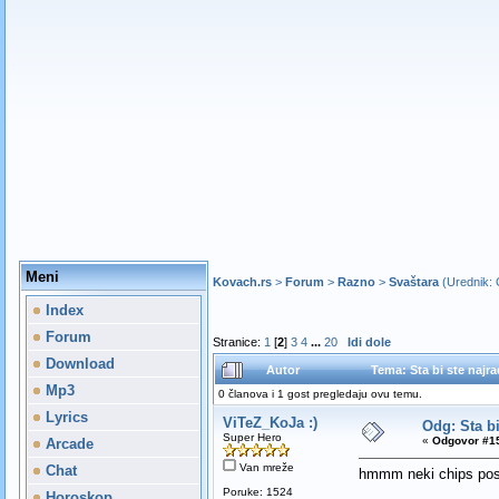
Meni
Kovach.rs
>
Forum
>
Razno
>
Svaštara
(Urednik:
Index
Forum
Stranice:
1
[
2
]
3
4
...
20
Idi dole
Download
Autor
Tema: Sta bi ste najra
Mp3
0 članova i 1 gost pregledaju ovu temu.
Lyrics
ViTeZ_KoJa :)
Odg: Sta bi
Super Hero
«
Odgovor #15
Arcade
Van mreže
Chat
hmmm neki chips posto
Poruke: 1524
Horoskop