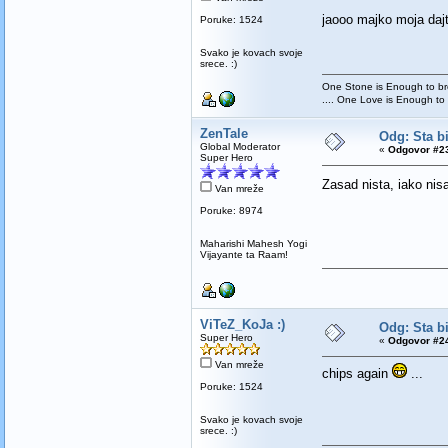
jaooo majko moja dajt
Poruke: 1524
Svako je kovach svoje
srece. :)
One Stone is Enough to bre
.... One Love is Enough to
ZenTale
Odg: Sta bi
Global Moderator
«
Odgovor #23
Super Hero
Zasad nista, iako nisa
Van mreže
Poruke: 8974
Maharishi Mahesh Yogi
Vijayante ta Raam!
ViTeZ_KoJa :)
Odg: Sta bi
Super Hero
«
Odgovor #24
Van mreže
chips again
...
Poruke: 1524
Svako je kovach svoje
srece. :)