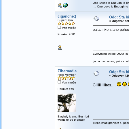
One Stone is Enough to bre
.... One Love is Enough to
ciganche:)
Odg: Sta bi
Super Hero
«
Odgovor #25
Van mreže
palacinke slane poho
Poruke: 2601
Everything will be OKAY in t
ja cu naci novog princa, al 
Zihernadla
Odg: Sta bi
Hero Member
«
Odgovor #26
Van mreže
Giiiiiiiiiiiiros....
Poruke: 665
Evrybdy is smb,But nbd
wants to be themself
Treba imati granice! a, pos