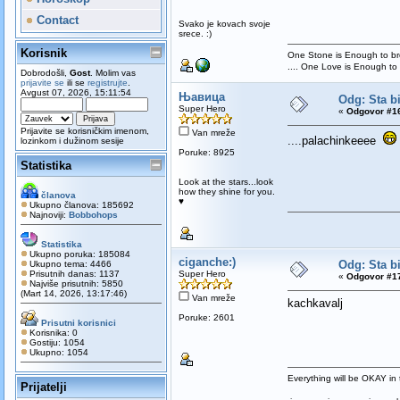
Contact
Svako je kovach svoje
srece. :)
Korisnik
One Stone is Enough to bre
.... One Love is Enough to
Dobrodošli,
Gost
. Molim vas
prijavite se
ili se
registrujte
.
Avgust 07, 2026, 15:11:54
Њавица
Odg: Sta bi
Super Hero
«
Odgovor #16
Prijavite se korisničkim imenom,
Van mreže
....palachinkeeee
lozinkom i dužinom sesije
Poruke: 8925
Statistika
Look at the stars...look
how they shine for you.
članova
♥
Ukupno članova: 185692
Najnoviji:
Bobbohops
Statistika
Ukupno poruka: 185084
ciganche:)
Odg: Sta bi
Ukupno tema: 4466
Prisutnih danas: 1137
Super Hero
«
Odgovor #17
Najviše prisutnih: 5850
(Mart 14, 2026, 13:17:46)
Van mreže
kachkavalj
Poruke: 2601
Prisutni korisnici
Korisnika: 0
Gostiju: 1054
Ukupno: 1054
Everything will be OKAY in t
Prijatelji