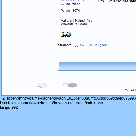
Hm.. Stvarno neznam,
Van mreže
Poruke: 8974
Maharishi Mahesh Yogi
Vijayante ta Raam!
Stranice:
1
[
2
]
3
4
...
20
Idi gore
Copyrig
2: fopen(/mnt/volume-cache/kovach/1023de453a07fd06bdd869d89ed07599.cac
Datoteka: /home/kovach/sites/kovach.rs/current/index.php
Linija: 992