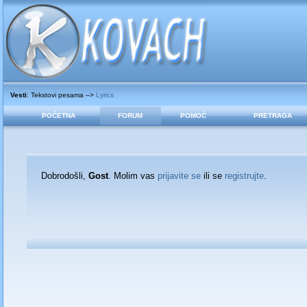
Vesti
: Tekstovi pesama -->
Lyrics
POČETNA
FORUM
POMOĆ
PRETRAGA
Dobrodošli,
Gost
. Molim vas
prijavite se
ili se
registrujte
.