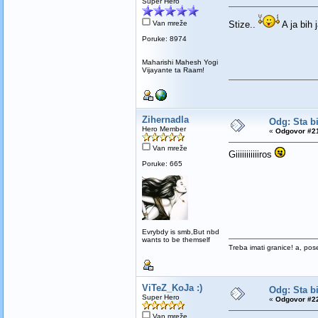
Super Hero
Van mreže
Stize..
A ja bih
Poruke: 8974
Maharishi Mahesh Yogi
Vijayante ta Raam!
Zihernadla
Odg: Sta bi
Hero Member
«
Odgovor #21
Van mreže
Giiiiiiiiiiiros
Poruke: 665
Evrybdy is smb,But nbd
wants to be themself
Treba imati granice! a, pos
ViTeZ_KoJa :)
Odg: Sta bi
Super Hero
«
Odgovor #22
Van mreže