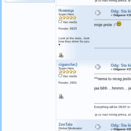
ja cu naci novog princa, al 
Њавица
Odg: Sta bi
Super Hero
«
Odgovor #18
Van mreže
moje prste :/
Poruke: 8925
Look at the stars...look
how they shine for you.
♥
ciganche:)
Odg: Sta bi
Super Hero
«
Odgovor #19
Van mreže
^^nema tu niceg jesti
Poruke: 2601
jaa bihh ...hmmm... 
Everything will be OKAY in t
ja cu naci novog princa, al 
ZenTale
Odg: Sta bi
Global Moderator
«
Odgovor #20