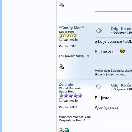
^Candy Man^
Odg: Ko će
Super Hero
«
Odgovor #10
Van mreže
a ko je cobance? xD
Poruke: 2075
Sad ce zen....
I <3 Kovach family... :)
Moj je zivot Svicarska,skoro
Hocu ja jedan ovakav...
ZenTale
Odg: Ko će
Global Moderator
«
Odgovor #10
Super Hero
E.. jeste.
Van mreže
Ajde Njavica?
Poruke: 8974
Maharishi Mahesh Yogi
Vijayante ta Raam!