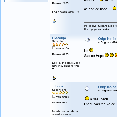
Poruke: 2075
ae sad ce hope....
I <3 Kovach family... :)
Moj je zivot Svicarska,skoro
Hocu ja jedan ovakav...
Њавица
Odg: Ko će
Super Hero
«
Odgovor #10
Van mreže
Ne
Poruke: 8925
Sad ce Hope
Look at the stars...look
how they shine for you.
♥
:) hope
Odg: Ko će
Super Hero
«
Odgovor #10
Van mreže
a baš neću
Poruke: 6817
i neću van reć ko će
Ministar za porodicna i
socijalna pitanja