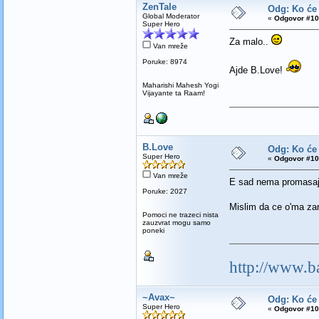
ZenTale
Odg: Ko će
Global Moderator
«
Odgovor #10
Super Hero
Za malo..
Van mreže
Poruke: 8974
Ajde B.Love!
Maharishi Mahesh Yogi
Vijayante ta Raam!
B.Love
Odg: Ko će
Super Hero
«
Odgovor #10
Van mreže
E sad nema promasa
Poruke: 2027
Mislim da ce o'ma z
Pomoci ne trazeci nista
zauzvrat mogu samo
poneki
http://www.b
~Avax~
Odg: Ko će
Super Hero
«
Odgovor #10