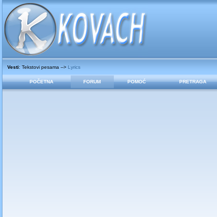
Vesti
: Tekstovi pesama -->
Lyrics
POČETNA
FORUM
POMOĆ
PRETRAGA