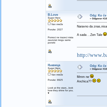
B.Love
Odg: Ko će
Super Hero
«
Odgovor #10
Van mreže
Naravno da znas,nisa
Poruke: 2027
A sada ...Zen Tale
Pomoci ne trazeci nista
zauzvrat mogu samo
poneki
http://www.b
Њавица
Odg: Ko će
Super Hero
«
Odgovor #10
Van mreže
Mmm ne
Poruke: 8925
Anchica??
Look at the stars...look
how they shine for you.
♥