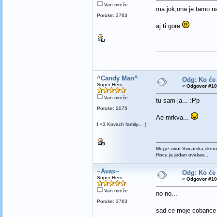
Van mreže
ma jok,ona je tamo 
Poruke: 3763
aj ti gore
^Candy Man^
Odg: Ko će
Super Hero
«
Odgovor #10
Van mreže
tu sam ja... :Pp
Poruke: 2075
Ae mrkva...
I <3 Kovach family... :)
Moj je zivot Svicarska,skoro
Hocu ja jedan ovakav...
~Avax~
Odg: Ko će
Super Hero
«
Odgovor #10
Van mreže
no no...
Poruke: 3763
sad ce moje cobanc