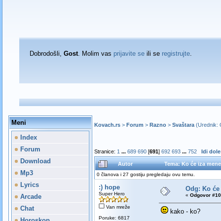
Dobrodošli,
Gost
. Molim vas
prijavite se
ili se
registrujte
.
Meni
Kovach.rs
>
Forum
>
Razno
>
Svaštara
(Urednik:
Index
Forum
Stranice:
1
...
689
690
[
691
]
692
693
...
752
Idi dole
Download
Autor
Tema: Ko će iza mene
Mp3
0 članova i 27 gostiju pregledaju ovu temu.
Lyrics
:) hope
Odg: Ko će
Super Hero
«
Odgovor #10
Arcade
Van mreže
Chat
kako - ko?
Poruke: 6817
Horoskop