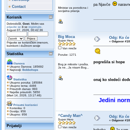
pa Njavče
narav
Contact
Ministar za porodicna i
socijalna pitanja
Korisnik
Dobrodošli,
Gost
. Molim vas
prijavite se
ili se
registrujte
.
Avgust 07, 2026, 00:42:36
Big Moca
Odg: Ko će
Super Hero
«
Odgovor #10
Prijavite se korisničkim imenom,
lozinkom i dužinom sesije
Van mreže
Statistika
Poruke: 1271
pogrešila si hope
članova
Bog je milostiv i prašta.
Ukupno članova: 185692
Ja ne...Ja nisam Bog...
Najnoviji:
Bobbohops
onaj ko sledeći dođe 
Statistika
Ukupno poruka: 185084
Ukupno tema: 4466
Prisutnih danas: 993
Najviše prisutnih: 5850
(Mart 14, 2026, 13:17:46)
Jedini norm
Prisutni korisnici
Korisnika: 0
Gostiju: 956
Ukupno: 956
^Candy Man^
Odg: Ko će
Super Hero
«
Odgovor #10
Prijatelji
Van mreže
hahaha....
Ja sam.