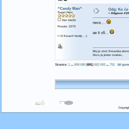
^Candy Man^
Odg: Ko će
Super Hero
«
Odgovor #10
Van mreže
nece....
Poruke: 2075
ae ti o5...
I <3 Kovach family... :)
Moj je zivot Svicarska,skoro
Hocu ja jedan ovakav...
Stranice:
1
...
689
690
[
691
]
692
693
...
752
Idi gore
Copyrig