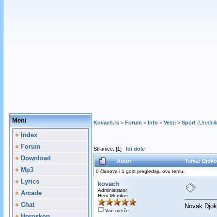
Meni
Kovach.rs
>
Forum
>
Info
>
Vesti
>
Sport
(Uredni
Index
Forum
Stranice: [
1
]
Idi dole
Download
Autor
Tema: Djokov
Mp3
0 članova i 1 gost pregledaju ovu temu.
Lyrics
kovach
Administrator
Arcade
Hero Member
Chat
Novak Djoko
Van mreže
Horoskop