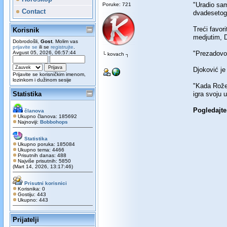
"Uradio sam
Poruke: 721
Contact
dvadesetogo
Treći favor
Korisnik
medjutim, D
Dobrodošli,
Gost
. Molim vas
prijavite se
ili se
registrujte
.
Avgust 05, 2026, 06:57:44
"Prezadovol
└ kovach ┐
Djoković je
Prijavite se korisničkim imenom,
lozinkom i dužinom sesije
"Kada Rože 
Statistika
igra svoju 
Pogledajte 
članova
Ukupno članova: 185692
Najnoviji:
Bobbohops
Statistika
Ukupno poruka: 185084
Ukupno tema: 4466
Prisutnih danas: 488
Najviše prisutnih: 5850
(Mart 14, 2026, 13:17:46)
Prisutni korisnici
Korisnika: 0
Gostiju: 443
Ukupno: 443
Prijatelji