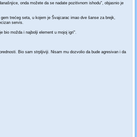
 današnjice, onda možete da se nadate pozitivnom ishodu", objasnio je
nji gem trećeg seta, u kojem je Švajcarac imao dve šanse za brejk,
ecizan servis.
bio možda i najbolji element u mojoj igri".
rednosti. Bio sam strpljiviji. Nisam mu dozvolio da bude agresivan i da