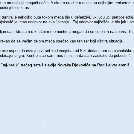
 to na najbolji mogući način. A ako to uradite u duelu sa najboljim teniserom
dišnji teniski as.
it turnira je nekoliko puta tokom meča bio u defanzivi, uključujući pretposled
joković je imao odgovor na sva "pitanja". Taj odgovor najčešće je bio jak i pr
jan sam što sam u kritičnim momentima mogao da se oslonim na servis. To je 
 rekao da se većim delom meča osećao kao teniser koji diktira situaciju.
nije uspeo da osvoji prvi set kod vodjstva od 5:3, došao sam do psihološke p
uobičajenu igru. Kontrolisao sam meč i mislim da sam zaslužio da pobedim".
"taj-brejk" trećeg seta i slavlje Novaka Djokovića na Rod Lejver areni!