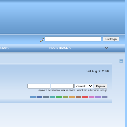
RIJAVA
REGISTRACIJA
Sat Aug 08 2026
Prijavite se korisničkim imenom, lozinkom i dužinom sesije