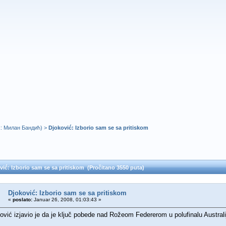
k:
Милан Бандић
) >
Djoković: Izborio sam se sa pritiskom
ić: Izborio sam se sa pritiskom (Pročitano 3550 puta)
Djoković: Izborio sam se sa pritiskom
«
poslato:
Januar 26, 2008, 01:03:43 »
vić izjavio je da je ključ pobede nad Rožeom Federerom u polufinalu Australi