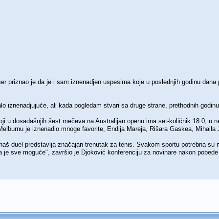
ser priznao je da je i sam iznenadjen uspesima koje u poslednjih godinu dana po
lo iznenadjujuće, ali kada pogledam stvari sa druge strane, prethodnih godin
oji u dosadašnjih šest mečeva na Australijan openu ima set-količnik 18:0, u n
elburnu je iznenadio mnoge favorite, Endija Mareja, Rišara Gaskea, Mihaila J
naš duel predstavlja značajan trenutak za tenis. Svakom sportu potrebna su nova
a je sve moguće", završio je Djoković konferenciju za novinare nakon pobed