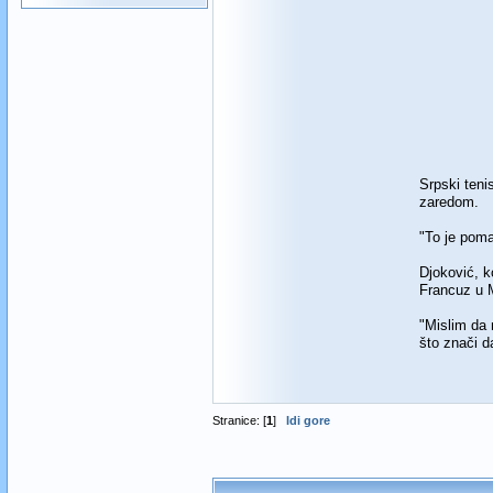
Srpski teni
zaredom.
"To je poma
Djoković, k
Francuz u M
"Mislim da 
što znači d
Stranice: [
1
]
Idi gore