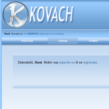
Vesti
: Kovach.rs -->
ANDROID
aplikacija za horoskop
.
POČETNA
FORUM
POMOĆ
Dobrodošli,
Gost
. Molim vas
prijavite se
ili se
registrujte
.