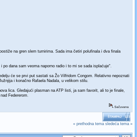
stiže na gren slem turnirima. Sada ima četiri polufinala i dva finala
u i po dana sam veoma naporno radio i to mi se sada isplaćuje".
edelju će se prvi put sastati sa Žo Vilfridom Congom. Relativno nepoznati
užnjija i konačno Rafaela Nadala, u velikom stilu.
 lica. Gledajući plasman na ATP listi, ja sam favorit, ali to je finale,
e nad Federerom.
Sačuvana
ŠTAMPAJ
123
« prethodna tema
sledeća tema »