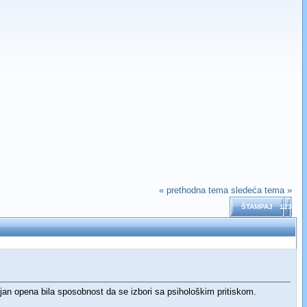
« prethodna tema
sledeća tema »
ŠTAMPAJ
123
jan opena bila sposobnost da se izbori sa psihološkim pritiskom.