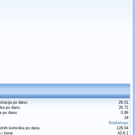
stracija po danu:
26.51
uka po danu:
26.72
a po danu:
0.86
34
Bobbohops
utnih korisnika po danu:
128.04
i žena:
43.6:1