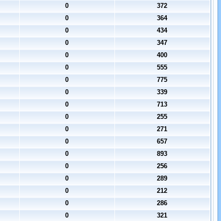
0
372
0
364
0
434
0
347
0
400
0
555
0
775
0
339
0
713
0
255
0
271
0
657
0
893
0
256
0
289
0
212
0
286
0
321