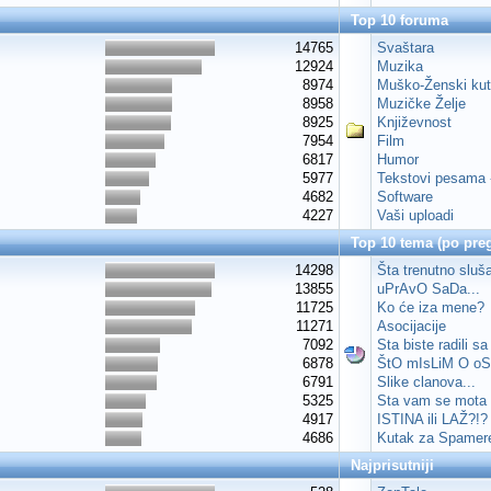
Top 10 foruma
14765
Svaštara
12924
Muzika
8974
Muško-Ženski ku
8958
Muzičke Želje
8925
Književnost
7954
Film
6817
Humor
5977
Tekstovi pesama -
4682
Software
4227
Vaši uploadi
Top 10 tema (po pre
14298
Šta trenutno sluš
13855
uPrAvO SaDa...
11725
Ko će iza mene?
11271
Asocijacije
7092
Sta biste radili s
6878
ŠtO mIsLiM O oS
6791
Slike clanova...
5325
Sta vam se mota p
4917
ISTINA ili LAŽ?!?
4686
Kutak za Spamer
Najprisutniji