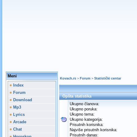
Meni
Kovach.rs
>
Forum
>
Statistički centar
Index
Forum
Opšta statistika
Download
Ukupno članova:
Mp3
Ukupno poruka:
Ukupno tema:
Lyrics
Ukupno kategorija:
Arcade
Prisutnih korisnika:
Chat
Najviše prisutnih korisnika:
Prisutnih danas:
Horoskop