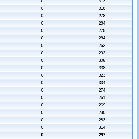
0
313
0
318
0
278
0
284
0
275
0
284
0
262
0
292
0
309
0
338
0
323
0
334
0
274
0
261
0
269
0
280
0
283
0
314
0
297