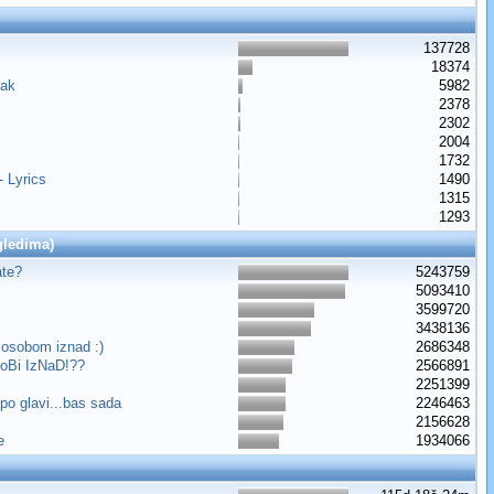
137728
18374
tak
5982
2378
2302
2004
1732
 Lyrics
1490
1315
1293
gledima)
ate?
5243759
5093410
3599720
3438136
a osobom iznad :)
2686348
oBi IzNaD!??
2566891
2251399
o glavi...bas sada
2246463
2156628
e
1934066