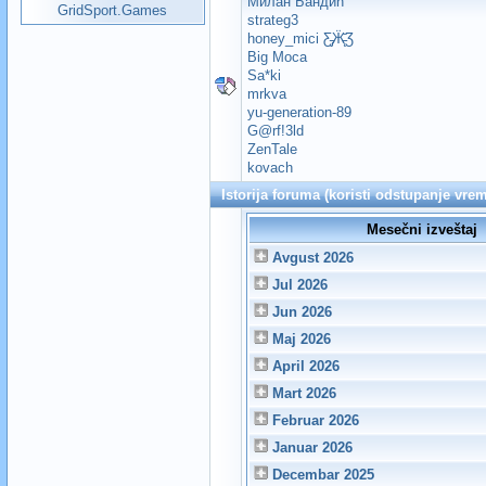
Милан Бандић
GridSport.Games
strateg3
honey_mici Ƹ̵̡Ӝ̵̨̄Ʒ
Big Moca
Sa*ki
mrkva
yu-generation-89
G@rf!3ld
ZenTale
kovach
Istorija foruma (koristi odstupanje vr
Mesečni izveštaj
Avgust 2026
Jul 2026
Jun 2026
Maj 2026
April 2026
Mart 2026
Februar 2026
Januar 2026
Decembar 2025