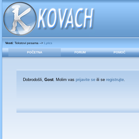
Vesti
: Tekstovi pesama -->
Lyrics
POČETNA
FORUM
POMOĆ
Dobrodošli,
Gost
. Molim vas
prijavite se
ili se
registrujte
.