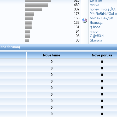
528
ZenTale
460
mrkva
337
honey_mici Ƹ̵̡Ӝ̵̨̄Ʒ
178
***sReBrNa*GaLe
166
Милан Бандић
132
Њавица
131
:) hope
94
-intro-
93
G@rf!3ld
80
Skorpija
emena foruma)
Nove teme
Nove poruke
0
0
0
0
0
0
0
0
0
0
0
0
0
0
0
0
0
0