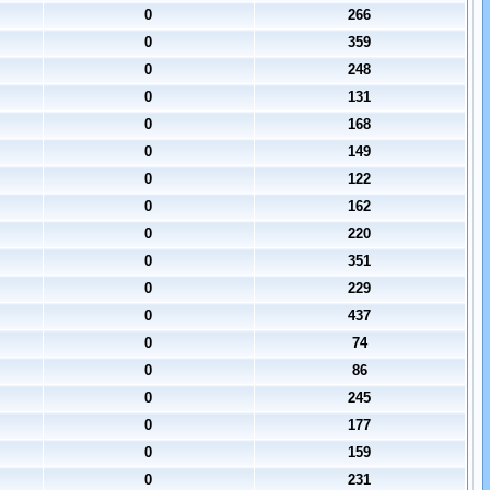
0
266
0
359
0
248
0
131
0
168
0
149
0
122
0
162
0
220
0
351
0
229
0
437
0
74
0
86
0
245
0
177
0
159
0
231