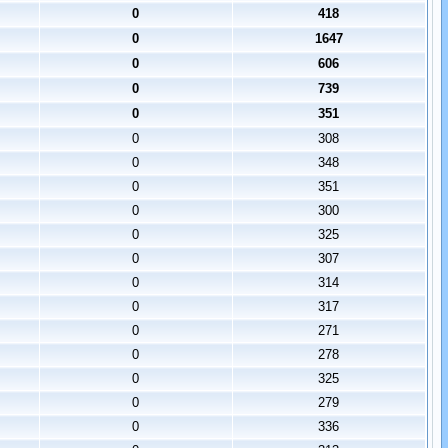
0
418
0
1647
0
606
0
739
0
351
0
308
0
348
0
351
0
300
0
325
0
307
0
314
0
317
0
271
0
278
0
325
0
279
0
336