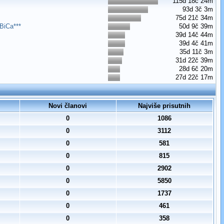
115d 18č 24m
93d 3č 3m
75d 21č 34m
BiCa***
50d 9č 39m
39d 14č 44m
39d 4č 41m
35d 11č 3m
31d 22č 39m
28d 6č 20m
27d 22č 17m
Novi članovi
Najviše prisutnih
0
1086
0
3112
0
581
0
815
0
2902
0
5850
0
1737
0
461
0
358