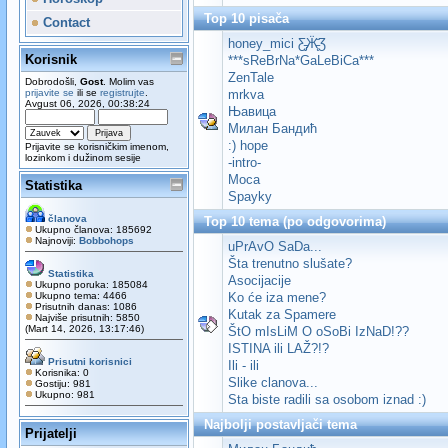
Top 10 pisača
Contact
honey_mici Ƹ̵̡Ӝ̵̨̄Ʒ
Korisnik
***sReBrNa*GaLeBiCa***
ZenTale
Dobrodošli,
Gost
. Molim vas
prijavite se
ili se
registrujte
.
mrkva
Avgust 06, 2026, 00:38:24
Њавица
Милан Бандић
:) hope
Prijavite se korisničkim imenom,
lozinkom i dužinom sesije
-intro-
Moca
Statistika
Spayky
članova
Top 10 tema (po odgovorima)
Ukupno članova: 185692
Najnoviji:
Bobbohops
uPrAvO SaDa...
Šta trenutno slušate?
Statistika
Asocijacije
Ukupno poruka: 185084
Ukupno tema: 4466
Ko će iza mene?
Prisutnih danas: 1086
Kutak za Spamere
Najviše prisutnih: 5850
(Mart 14, 2026, 13:17:46)
ŠtO mIsLiM O oSoBi IzNaD!??
ISTINA ili LAŽ?!?
Prisutni korisnici
Ili - ili
Korisnika: 0
Slike clanova...
Gostiju: 981
Ukupno: 981
Sta biste radili sa osobom iznad :)
Najbolji postavljači tema
Prijatelji