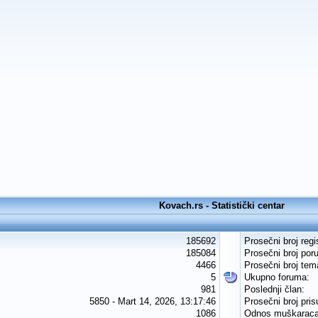
Kovach.rs - Statistički centar
185692
Prosečni broj regi
185084
Prosečni broj por
4466
Prosečni broj tem
5
Ukupno foruma:
981
Poslednji član:
5850 - Mart 14, 2026, 13:17:46
Prosečni broj pris
1086
Odnos muškaraca 