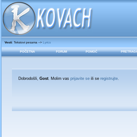
Vesti
: Tekstovi pesama -->
Lyrics
POČETNA
FORUM
POMOĆ
PRETRAG
Dobrodošli,
Gost
. Molim vas
prijavite se
ili se
registrujte
.