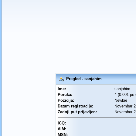
Pregled - sanjahim
Ime:
sanjahim
Poruka:
4 (0.001 po
Pozicija:
Newbie
Datum registracije:
Novembar 29
Zadnji put prijavljen:
Novembar 29
ICQ:
AIM:
MSN: