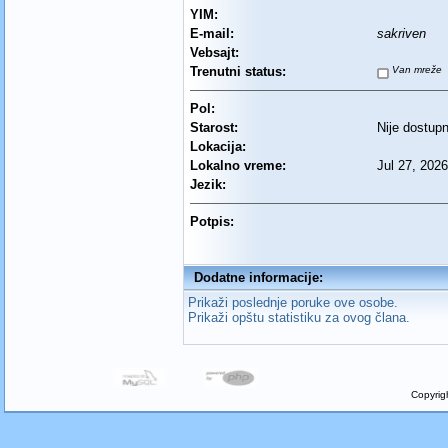
YIM:
E-mail:
sakriven
Vebsajt:
Trenutni status:
Van mreže
Pol:
Starost:
Nije dostup
Lokacija:
Lokalno vreme:
Jul 27, 2026
Jezik:
Potpis:
Dodatne informacije:
Prikaži poslednje poruke ove osobe.
Prikaži opštu statistiku za ovog člana.
Copyrig