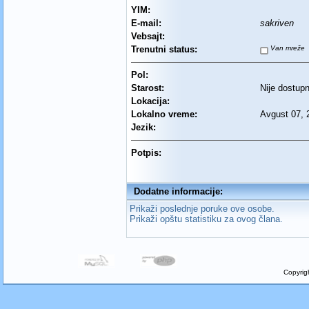
YIM:
E-mail:
sakriven
Vebsajt:
Trenutni status:
Van mreže
Pol:
Starost:
Nije dostup
Lokacija:
Lokalno vreme:
Avgust 07, 
Jezik:
Potpis:
Dodatne informacije:
Prikaži poslednje poruke ove osobe.
Prikaži opštu statistiku za ovog člana.
Copyrig