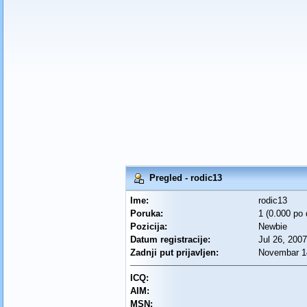
Pregled - rodic13
Ime:
rodic13
Poruka:
1 (0.000 po
Pozicija:
Newbie
Datum registracije:
Jul 26, 2007
Zadnji put prijavljen:
Novembar 14
ICQ:
AIM:
MSN: