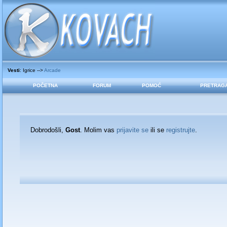
Vesti
: Igrice -->
Arcade
POČETNA
FORUM
POMOĆ
PRETRAG
Dobrodošli,
Gost
. Molim vas
prijavite se
ili se
registrujte
.