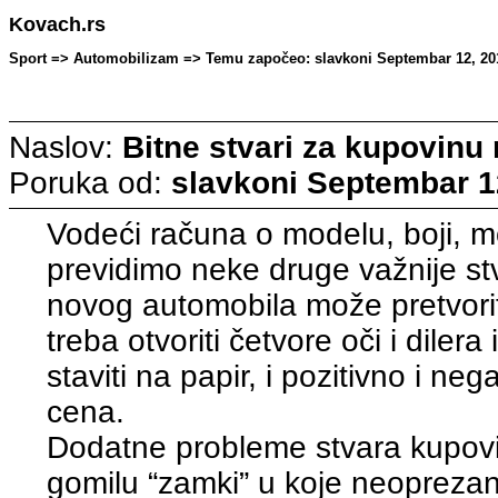
Kovach.rs
Sport => Automobilizam => Temu započeo: slavkoni Septembar 12, 201
Naslov:
Bitne stvari za kupovinu
Poruka od:
slavkoni
Septembar 12
Vodeći računa o modelu, boji, m
previdimo neke druge važnije st
novog automobila može pretvori
treba otvoriti četvore oči i diler
staviti na papir, i pozitivno i ne
cena.
Dodatne probleme stvara kupovina 
gomilu “zamki” u koje neoprez