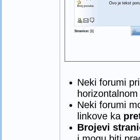
Ovo je tekst por
Broj poruka
Stranice:
[
1
]
O
Neki forumi pr
horizontalnom 
Neki forumi m
linkove ka
pre
Brojevi stran
i mogu biti pr