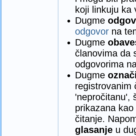
koji linkuju ka
Dugme
odgov
odgovor
na te
Dugme
obave
članovima da s
odgovorima na
Dugme
označ
registrovanim
'nepročitanu', 
prikazana kao 
čitanje. Napo
glasanje
u dug