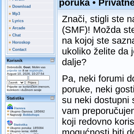
poruka
•
Privatn
Download
Mp3
Znači, stigli ste 
Lyrics
(SMF)! Možda ste
Arcade
Chat
na kojoj ste sazn
Horoskop
ukoliko želite da j
Contact
dalje?
Korisnik
Dobrodošli,
Gost
. Molim vas
prijavite se
ili se
registrujte
.
Avgust 10, 2026, 10:27:54
Pa, neki forumi d
poruke, neki gos
Prijavite se korisničkim imenom,
lozinkom i dužinom sesije
su neki dostupni 
Statistika
vam preporučuj
članova
Ukupno članova: 185692
Najnoviji:
Bobbohops
koji redovno kori
Statistika
Ukupno poruka: 185084
mogućnosti biti d
Ukupno tema: 4466