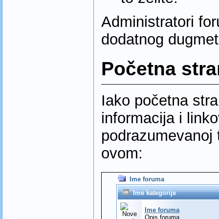
Administratori for
dodatnog dugme
Početna str
Iako početna stra
informacija i link
podrazumevanoj t
ovom:
Ime foruma
Ime kategorije
Ime foruma
Opis foruma