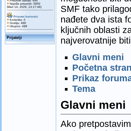
Prisutnih danas: 494
Najviše prisutnih: 5850
SMF tako prilagod
(Mart 14, 2026, 13:17:46)
nađete dva ista 
Prisutni korisnici
Korisnika: 0
Gostiju: 488
Ukupno: 488
ključnih oblasti 
Prijatelji
najverovatnije bit
Glavni meni
Početna stra
Prikaz forum
Tema
Glavni meni
Ako pretpostavimo 