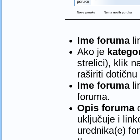
Nove poruke
Nema novih poruka
Ime foruma
li
Ako je
kategor
strelici), klik
raširiti dotičnu
Ime foruma
li
foruma.
Opis foruma
o
uključuje i lin
urednika(e) fo