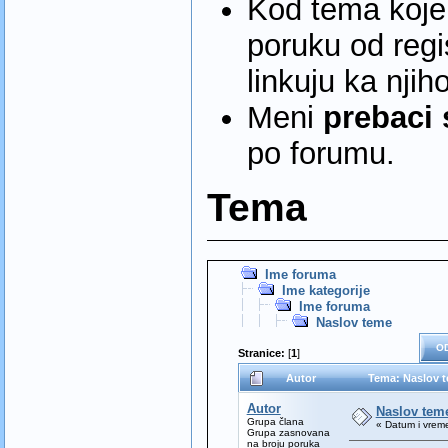
Kod tema koje 
poruku od regi
linkuju ka nji
Meni
prebaci 
po forumu.
Tema
Ime foruma
Ime kategorije
Ime foruma
Naslov teme
O
Stranice:
[
1
]
Autor
Tema: Naslov t
Autor
Naslov tem
Grupa člana
« Datum i vrem
Grupa zasnovana
na broju poruka