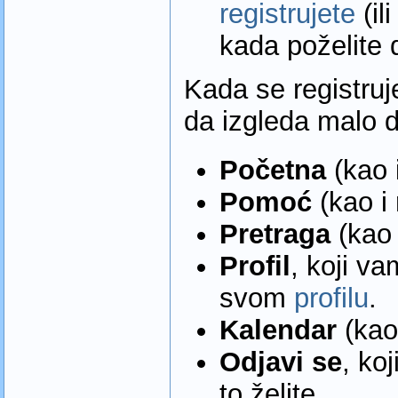
registrujete
(il
kada poželite d
Kada se registruje
da izgleda malo d
Početna
(kao i
Pomoć
(kao i 
Pretraga
(kao i
Profil
, koji v
svom
profilu
.
Kalendar
(kao 
Odjavi se
, ko
to želite.