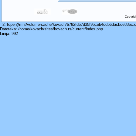
Copyrig
2: fopen(/mnt/volume-cache/kovach/6792fd57d35f9bceb4cdb6dacbce88ec.cach
Datoteka: /home/kovach/sites/kovach.rs/current/index.php
Linija: 992