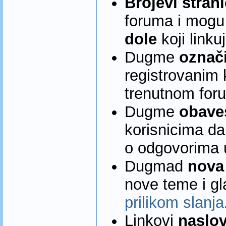
Brojevi stran
foruma i mogu 
dole
koji linku
Dugme
označi
registrovanim 
trenutnom foru
Dugme
obave
korisnicima da
o odgovorima 
Dugmad
nova
nove teme i gl
prilikom slanja
Linkovi
naslo