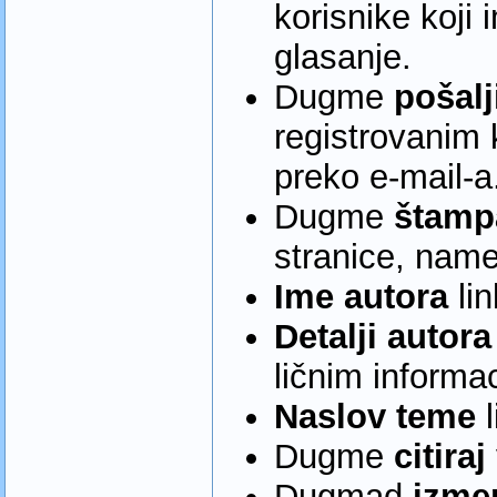
korisnike koji
glasanje.
Dugme
pošalj
registrovanim 
preko e-mail-a
Dugme
štamp
stranice, nam
Ime autora
li
Detalji autora
ličnim informa
Naslov teme
l
Dugme
citiraj
Dugmad
izme