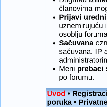
članovima mo
Prijavi uredn
uznemirujuću i
osoblju foruma
Sačuvana
ozn
sačuvana. IP 
administratori
Meni
prebaci 
po forumu.
Uvod
•
Registrac
poruka
•
Privatn