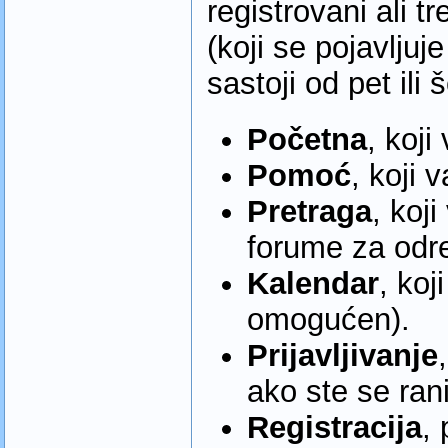
registrovani ali tr
(koji se pojavljuj
sastoji od pet ili 
Početna
, koj
Pomoć
, koji 
Pretraga
, koj
forume za odre
Kalendar
, koj
omogućen).
Prijavljivanje
ako ste se rani
Registracija
,