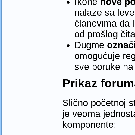
Ikone
nove p
nalaze sa leve
članovima da l
od prošlog čita
Dugme
označi
omogućuje reg
sve poruke na 
Prikaz forum
Slično početnoj s
je veoma jednost
komponente: