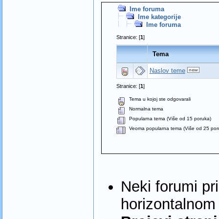
Ime foruma
Ime kategorije
Ime foruma
Stranice: [
1
]
Tema
Naslov teme
Stranice: [
1
]
Tema u kojoj ste odgovarali
Normalna tema
Popularna tema (Više od 15 poruka)
Veoma popularna tema (Više od 25 por
Neki forumi pr
horizontalnom 