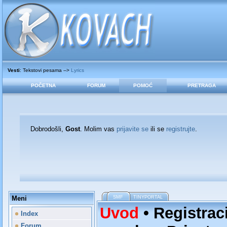
Vesti
: Tekstovi pesama -->
Lyrics
POČETNA
FORUM
POMOĆ
PRETRAGA
Dobrodošli,
Gost
. Molim vas
prijavite se
ili se
registrujte
.
Meni
SMF
TINYPORTAL
Uvod
•
Registrac
Index
Forum