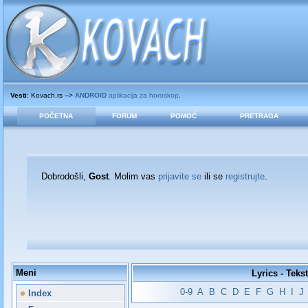
Vesti
: Kovach.rs -->
ANDROID
aplikacija za horoskop
.
POČETNA
FORUM
POMOĆ
PRETRAGA
Dobrodošli,
Gost
. Molim vas
prijavite se
ili se
registrujte
.
Meni
Lyrics - Teks
0-9
A
B
C
D
E
F
G
H
I
J
Index