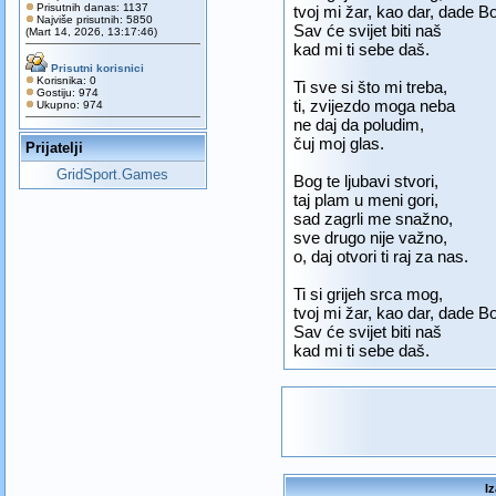
Prisutnih danas: 1137
tvoj mi žar, kao dar, dade B
Najviše prisutnih: 5850
Sav će svijet biti naš
(Mart 14, 2026, 13:17:46)
kad mi ti sebe daš.
Prisutni korisnici
Korisnika: 0
Ti sve si što mi treba,
Gostiju: 974
ti, zvijezdo moga neba
Ukupno: 974
ne daj da poludim,
čuj moj glas.
Prijatelji
GridSport.Games
Bog te ljubavi stvori,
taj plam u meni gori,
sad zagrli me snažno,
sve drugo nije važno,
o, daj otvori ti raj za nas.
Ti si grijeh srca mog,
tvoj mi žar, kao dar, dade B
Sav će svijet biti naš
kad mi ti sebe daš.
Iz