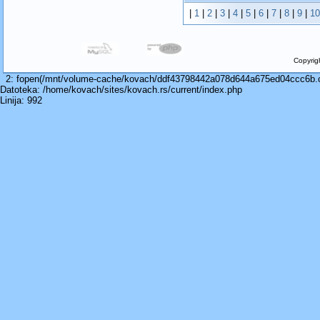
|
1
|
2
|
3
|
4
|
5
|
6
|
7
|
8
|
9
|
10
Copyrig
2: fopen(/mnt/volume-cache/kovach/ddf43798442a078d644a675ed04ccc6b.cac
Datoteka: /home/kovach/sites/kovach.rs/current/index.php
Linija: 992