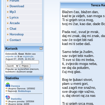
Forum
Tereza Kes
Download
Blažen čas, blažen dan,
Mp3
kad te ja vidjeh, san moga s
Lyrics
Ti si grijeh srca mog,
Arcade
tvoj mi žar, kao dar, dade B
Chat
Pada noć, svud je mrak,
Horoskop
daj mi znak, daj mi znak, d
sav će svijet biti naš
Contact
kad mi ti sebe daš.
Korisnik
Samo tebe ja žudim,
Dobrodošli,
Gost
. Molim vas
sav svijet tebi nudim.
prijavite se
ili se
registrujte
.
Avgust 07, 2026, 11:01:22
Ti sve si što mi treba,
ti, zvijezdo moga neba,
ne daj da poludim,
Prijavite se korisničkim imenom,
čuj moj glas.
lozinkom i dužinom sesije
Statistika
Bog te ljubavi stvori,
plam u meni gori,
članova
sad zagrli me snažno,
Ukupno članova: 185692
sve drugo nije važno,
Najnoviji:
Bobbohops
o, daj otvori raj za nas
Statistika
Ukupno poruka: 185084
Ti si grijeh srca mog,
Ukupno tema: 4466