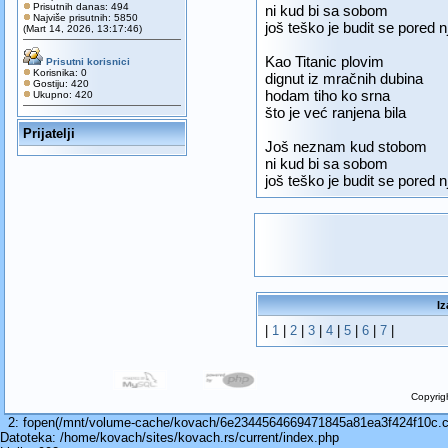
Prisutnih danas: 494
ni kud bi sa sobom
Najviše prisutnih: 5850
još teško je budit se pored n
(Mart 14, 2026, 13:17:46)
Kao Titanic plovim
Prisutni korisnici
Korisnika: 0
dignut iz mračnih dubina
Gostiju: 420
hodam tiho ko srna
Ukupno: 420
što je već ranjena bila
Prijatelji
Još neznam kud stobom
ni kud bi sa sobom
još teško je budit se pored n
Iz
|
1
|
2
|
3
|
4
|
5
|
6
|
7
|
Copyrig
2: fopen(/mnt/volume-cache/kovach/6e2344564669471845a81ea3f424f10c.cach
Datoteka: /home/kovach/sites/kovach.rs/current/index.php