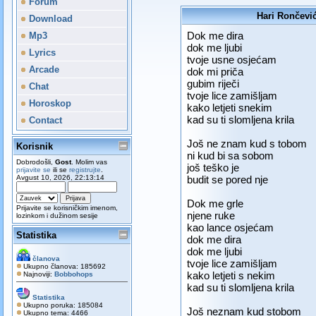
Forum
Hari Rončevi
Download
Dok me dira
Mp3
dok me ljubi
Lyrics
tvoje usne osjećam
Arcade
dok mi priča
gubim riječi
Chat
tvoje lice zamišljam
Horoskop
kako letjeti snekim
kad su ti slomljena krila
Contact
Još ne znam kud s tobom
Korisnik
ni kud bi sa sobom
Dobrodošli,
Gost
. Molim vas
još teško je
prijavite se
ili se
registrujte
.
Avgust 10, 2026, 22:13:14
budit se pored nje
Dok me grle
Prijavite se korisničkim imenom,
njene ruke
lozinkom i dužinom sesije
kao lance osjećam
Statistika
dok me dira
dok me ljubi
članova
tvoje lice zamišljam
Ukupno članova: 185692
kako letjeti s nekim
Najnoviji:
Bobbohops
kad su ti slomljena krila
Statistika
Ukupno poruka: 185084
Još neznam kud stobom
Ukupno tema: 4466