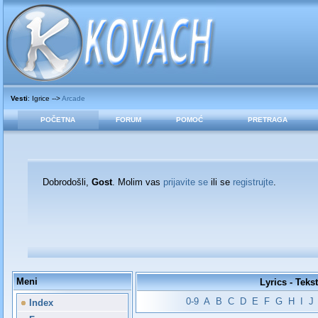
Vesti
: Igrice -->
Arcade
POČETNA
FORUM
POMOĆ
PRETRAGA
Dobrodošli,
Gost
. Molim vas
prijavite se
ili se
registrujte
.
Meni
Lyrics - Teks
0-9
A
B
C
D
E
F
G
H
I
J
Index