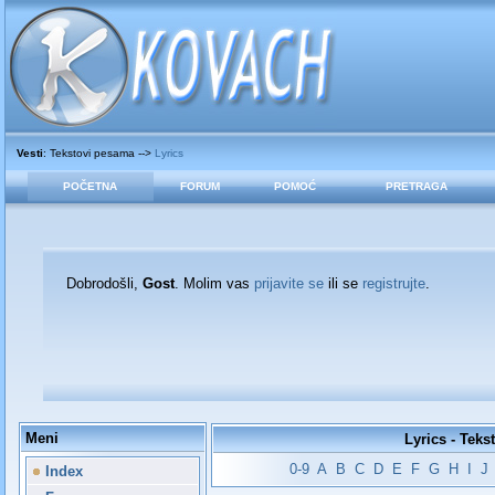
Vesti
: Tekstovi pesama -->
Lyrics
POČETNA
FORUM
POMOĆ
PRETRAGA
Dobrodošli,
Gost
. Molim vas
prijavite se
ili se
registrujte
.
Meni
Lyrics - Teks
0-9
A
B
C
D
E
F
G
H
I
J
Index