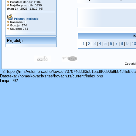
Prisutnih danas: 1104
Najviše prisutnih: 5850
(Mart 14, 2026, 13:17:46)
Prisutni korisnici
Korisnika: 0
Gostiju: 974
Ukupno: 974
Iz
Prijatelji
|
1
|
2
|
3
|
4
|
5
|
6
|
7
|
8
|
9
|
10
Copyrig
2: fopen(/mnt/volume-cache/kovach/07074d3df3d81badff0d90b9b843ffe9.cache
Datoteka: /home/kovach/sites/kovach.rs/current/index.php
Linija: 992