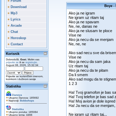
Forum
Boye - 
Download
Ako ja ne igram
Mp3
Ne igram uz ritam taj
Lyrics
Ako ja ne spavam
Arcade
Ne, ne, danas ne
Ako ja ne slusam te ploce
Chat
Vise ne
Horoskop
Ako ja necu da se menjam
Ne, ne, ne
Contact
Ako sad necu sve da brise
Korisnik
Vise ne
Dobrodošli,
Gost
. Molim vas
Ako ja necu da sam jaka
prijavite se
ili se
registrujte
.
Avgust 08, 2026, 15:32:34
Uz ritam taj
Ako ja necu da te pitam
Da li smem
Prijavite se korisničkim imenom,
Ako sad mogu da te stigne
lozinkom i dužinom sesije
1 2 3
Statistika
Ha! Tvoj gramofon je bas s
članova
Ha! Tvoj telefon je bas sad 
Ukupno članova: 185692
Ha! Moj avion je dole ispre
Najnoviji:
Bobbohops
Ha! Ja necu da se menjam, 
Statistika
Ukupno poruka: 185084
Ne igram uz ritam taj...
Ukupno tema: 4466